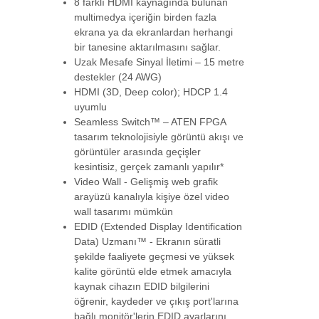
8 farklı HDMI kaynağında bulunan
multimedya içeriğin birden fazla
ekrana ya da ekranlardan herhangi
BS-VSP-HA02
bir tanesine aktarılmasını sağlar.
Uzak Mesafe Sinyal İletimi – 15 metre
Beek 2 Port 4K HDMI Çoklayıcı, HDMI 1.4,
HDCP 1.4-->
destekler (24 AWG)
HDMI (3D, Deep color); HDCP 1.4
uyumlu
Seamless Switch™ – ATEN FPGA
BS-VSP-HA02UH
tasarım teknolojisiyle görüntü akışı ve
Beek 2 Port 4K HDMI Çoklayıcı, HDMI 2.0,
HDCP 2.3-->
görüntüler arasında geçişler
kesintisiz, gerçek zamanlı yapılır*
Video Wall - Gelişmiş web grafik
arayüzü kanalıyla kişiye özel video
BS-VSP-HA04UH
wall tasarımı mümkün
Beek 4 Port 4K HDMI Video Çoklayıcı,
EDID (Extended Display Identification
3810 x 2160 -->
Data) Uzmanı™ - Ekranın süratli
şekilde faaliyete geçmesi ve yüksek
kalite görüntü elde etmek amacıyla
BS-VSP-HA08UH
kaynak cihazın EDID bilgilerini
Beek 4K 8'li HDMI Video Çoklayıcı, 3840 x
öğrenir, kaydeder ve çıkış port'larına
2160 pi-->
bağlı monitör'lerin EDID ayarlarını