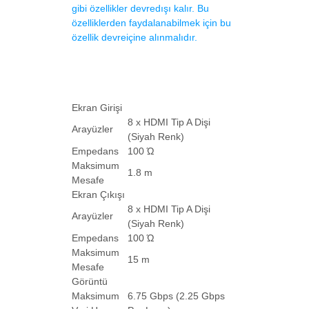
gibi özellikler devredışı kalır. Bu
özelliklerden faydalanabilmek için bu
özellik devreiçine alınmalıdır.
Ekran Girişi
8 x HDMI Tip A Dişi
Arayüzler
(Siyah Renk)
Empedans
100 Ώ
Maksimum
1.8 m
Mesafe
Ekran Çıkışı
8 x HDMI Tip A Dişi
Arayüzler
(Siyah Renk)
Empedans
100 Ώ
Maksimum
15 m
Mesafe
Görüntü
Maksimum
6.75 Gbps (2.25 Gbps