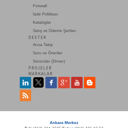
Firewall
İade Politikası
Kataloglar
Satış ve Ödeme Şartları
DESTEK
Arıza Takip
Soru ve Öneriler
Sürücüler (Driver)
PROJELER
MARKALAR
Ankara Merkez