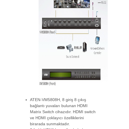
ATEN-VS0108HB
8-Port True 4K HDMI Çoklayıcı
8-Port True 4K-->
ATEN-VS0110HA
10-Port 4K HDMI Çoklayıcı
(10-Port 4K HDMI S-->
ATEN-VS184A
4 Port 4K HDMI Çoklayıcı (4 Port 4K HDM
Splitter)
ATEN-VM5808H, 8 giriş 8 çıkış
bağlantı yuvaları bulunan HDMI
Matrix Switch cihazıdır. HDMI switch
ATEN-VS82H
ve HDMI çoklayıcı özelliklerini
2-Port True 4K HDMI Çoklayıcı
birarada sunmaktadır.
2-Port True 4K-->