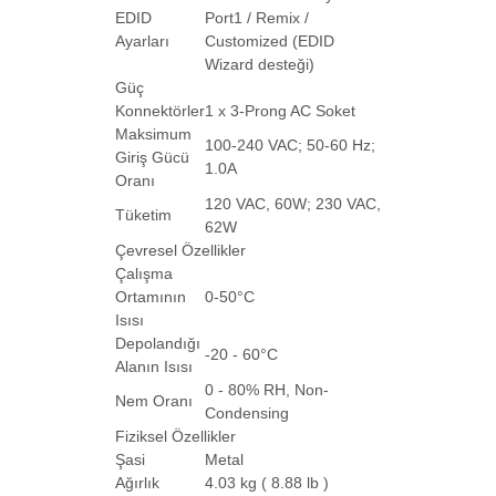
EDID
Port1 / Remix /
Ayarları
Customized (EDID
Wizard desteği)
Güç
Konnektörler
1 x 3-Prong AC Soket
Maksimum
100-240 VAC; 50-60 Hz;
Giriş Gücü
1.0A
Oranı
120 VAC, 60W; 230 VAC,
Tüketim
62W
Çevresel Özellikler
Çalışma
Ortamının
0-50°C
Isısı
Depolandığı
-20 - 60°C
Alanın Isısı
0 - 80% RH, Non-
Nem Oranı
Condensing
Fiziksel Özellikler
Şasi
Metal
Ağırlık
4.03 kg ( 8.88 lb )