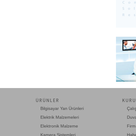
ÜRÜNLER
KURU
Bilgisayar Yan Ürünleri
Çalı
Elektrik Malzemeleri
Duva
Elektronik Malzeme
Firm
Kamera Sistemleri
Habe