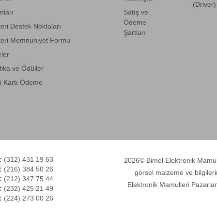
(Driver)
anları
Satış ve
Ödeme
eri Destek Noktaları
Şartları
eri Memnuniyet Formu
eler
fika ve Ödüller
i Kartı Ödeme
:
(312) 431 19 53
2026© Bimel Elektronik Mamulle
:
(216) 384 50 26
görsel malzeme ve bilgileri
:
(212) 347 75 44
Elektronik Mamulleri Pazarlam
:
(232) 425 21 49
:
(224) 273 00 26