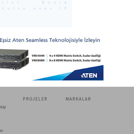
PROJELER
MARKALAR
akip
r
er