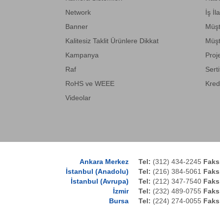
Network
İş İl
Banner
Müşt
Kalitesiz Taklit Ürünlere Dikkat
Müşt
Kampanya
Proj
Raf
Serti
RoHS ve WEEE
Kred
Videolar
Ankara Merkez
Tel:
(312) 434-2245
Faks
İstanbul (Anadolu)
Tel:
(216) 384-5061
Faks
İstanbul (Avrupa)
Tel:
(212) 347-7540
Faks
İzmir
Tel:
(232) 489-0755
Faks
Bursa
Tel:
(224) 274-0055
Faks