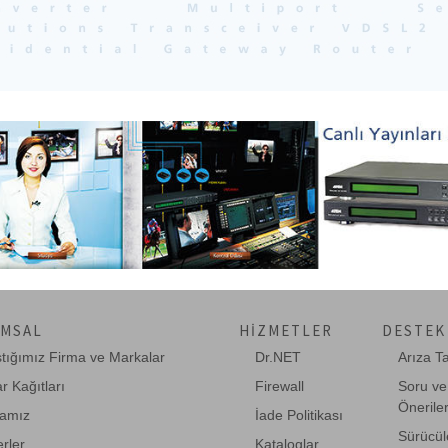
MSAL
HIZMETLER
DESTEK
ştığımız Firma ve Markalar
Dr.NET
Arıza T
r Kağıtları
Firewall
Soru ve
Önerile
amız
İade Politikası
Sürücül
rler
Kataloglar