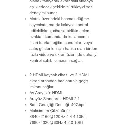
olanak tanıyarak ekrandaki videoya
eşlik edecek şekilde sürükleyici ses
BS-VSP-HA04
deneyimi sunar.
Beek 4 Port Ultra 4K HDMI Video
Matrix üzerindeki basmalı düğme
Çoklayıcı, 4096 x-->
sayesinde matrix kolayca kontrol
edilebilirken, cihazla birlikte gelen
uzaktan kumanda da kullanıcının
DS-45322
ticari fuarlar, eğitim sunumları veya
Digitus Ultra İnce 2 Port'lu HDMI
satış gösterileri için harika olan birden
Çoklayıcı, 4K/6-->
fazla video ve ekran üzerinde daha iyi
kontrol sahibi olmasını sağlar.
DS-55509
2 HDMI kaynak cihazı ve 2 HDMI
Digitus 4x2 HDMI Matrix Switch, 4K/60Hz
ekran arasında bağlantı ve geçiş
Scaler öz-->
imkanı sağlar
AV Arayüzü: HDMI
Arayüz Standardı: HDMI 2.1
LIN-38238
Bant Genişliği Desteği: 40Gbps
4x4 HDMI 4K60 Matrix Video Duvarı
Maksimum Çözünürlük:
Ölçeklendirme ö-->
3840x2160@120Hz 4:4:4 10Bit,
7680x4320@60Hz 4:2:0 10Bit