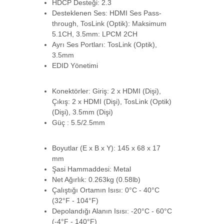
HDCP Desteği: 2.3
LIN-38262
Desteklenen Ses: HDMI Ses Pass-
through, TosLink (Optik): Maksimum
70m Cat.6 4 Port HDMI 18G Sinyal
Çoklayıcı ve Uza-->
5.1CH, 3.5mm: LPCM 2CH
Ayrı Ses Portları: TosLink (Optik),
3.5mm
EDID Yönetimi
LIN-38313
2x2 HDMI 8K60 Matrix
40Gbps, 8K@60Hz çözünür-->
Konektörler: Giriş: 2 x HDMI (Dişi),
Çıkış: 2 x HDMI (Dişi), TosLink (Optik)
(Dişi), 3.5mm (Dişi)
Güç : 5.5/2.5mm
LIN-38534
2 Port HDMI 8K60 Splitter with Audio
Boyutlar (E x B x Y): 145 x 68 x 17
mm
Şasi Hammaddesi: Metal
Net Ağırlık: 0.263kg (0.58lb)
Çalıştığı Ortamın Isısı: 0°C - 40°C
(32°F - 104°F)
Depolandığı Alanın Isısı: -20°C - 60°C
(-4°F - 140°F)