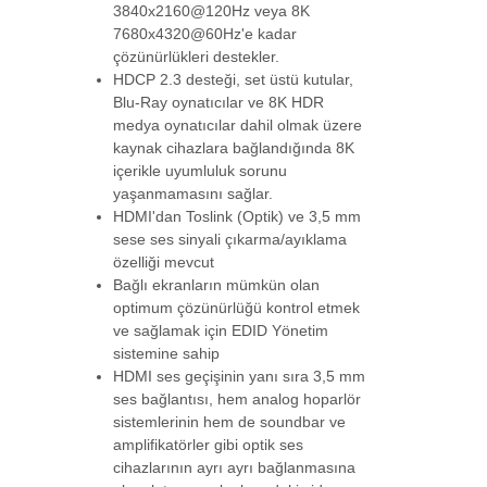
3840x2160@120Hz veya 8K
ATEN-VS82H
7680x4320@60Hz'e kadar
çözünürlükleri destekler.
2-Port True 4K HDMI Çoklayıcı
2-Port True 4K-->
HDCP 2.3 desteği, set üstü kutular,
Blu-Ray oynatıcılar ve 8K HDR
medya oynatıcılar dahil olmak üzere
kaynak cihazlara bağlandığında 8K
BS-1616H
içerikle uyumluluk sorunu
Beek HDMI Matrix 16 x 16
yaşanmamasını sağlar.
16 giriş 16 çıkış
HDMI'dan Toslink (Optik) ve 3,5 mm
sese ses sinyali çıkarma/ayıklama
özelliği mevcut
BS-VM-HA0202
Bağlı ekranların mümkün olan
Beek 4K HDMI Switch 2x2, HDMI 2.0,
optimum çözünürlüğü kontrol etmek
HDCP 2.2
ve sağlamak için EDID Yönetim
-->
sistemine sahip
HDMI ses geçişinin yanı sıra 3,5 mm
BS-VSP-HA02
ses bağlantısı, hem analog hoparlör
sistemlerinin hem de soundbar ve
Beek 2 Port 4K HDMI Çoklayıcı, HDMI 1.4,
HDCP 1.4-->
amplifikatörler gibi optik ses
cihazlarının ayrı ayrı bağlanmasına