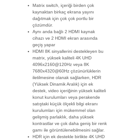
Matrix switch, içeriği birden çok
ATEN-VM6809H
kaynaktan birkaç ekrana yayını
dağıtmak için çok çok portlu bir
8 x 9 4K HDMI Matrix Switch with Scaler
çözümdür.
Aynı anda bağlı 2 HDMI kaynak
cihazı ve 2 HDMI ekran arasında
geçiş yapar
ATEN-VS0110HA
HDMI 8K sinyallerini destekleyen bu
10-Port 4K HDMI Çoklayıcı
matrix, yüksek kaliteli 4K UHD
(10-Port 4K HDMI S-->
4096x2160@120Hz veya 8K
7680x4320@60Hz çözünürlüklerin
iletilmesine olanak sağlarken, HDR
ATEN-VS184B
(Yüksek Dinamik Aralık) için ek
4-Port True 4K HDMI Splitter
destek, video içeriğinin yüksek kaliteli
4-Port True 4K -->
konut kurulumları veya perakende
satıştaki küçük ölçekli bilgi ekranı
kurulumları için mükemmel olan
ATEN-VS5812
gelişmiş parlaklık, daha yüksek
2-Port 8K HDMI Splitter
kontrastlar ve çok daha geniş bir renk
gamı ile görüntülenebilmesini sağlar.
HDR için ek destekle birlikte 4K UHD