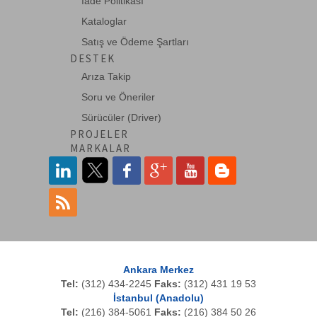
İade Politikası
Kataloglar
Satış ve Ödeme Şartları
DESTEK
Arıza Takip
Soru ve Öneriler
Sürücüler (Driver)
PROJELER
MARKALAR
Ankara Merkez
Tel:
(312) 434-2245
Faks:
(312) 431 19 53
İstanbul (Anadolu)
Tel:
(216) 384-5061
Faks:
(216) 384 50 26