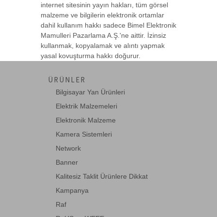
internet sitesinin yayın hakları, tüm görsel
malzeme ve bilgilerin elektronik ortamlar
dahil kullanım hakkı sadece Bimel Elektronik
Mamulleri Pazarlama A.Ş.'ne aittir. İzinsiz
kullanmak, kopyalamak ve alıntı yapmak
yasal kovuşturma hakkı doğurur.
ÜRÜNLER
Bilgisayar Yan Ürünleri
Elektrik Malzemeleri
Elektronik Malzeme
Kamera Sistemleri
Network
Banner
Kalitesiz Taklit Ürünlere Dikkat
Kampanya
Raf