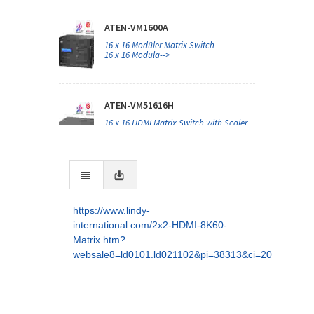
ATEN-VM1600A
16 x 16 Modüler Matrix Switch
16 x 16 Modula-->
ATEN-VM51616H
16 x 16 HDMI Matrix Switch with Scaler
ATEN-VM5404H
HDMI Video Matrix Switch, 4 Giriş (HDMI
https://www.lindy-
Arayüzlü -->
international.com/2x2-HDMI-8K60-
Matrix.htm?
websale8=ld0101.ld021102&pi=38313&ci=20
ATEN-VM5404HA
4 x 4 HDMI Matrix Switch with Scaler