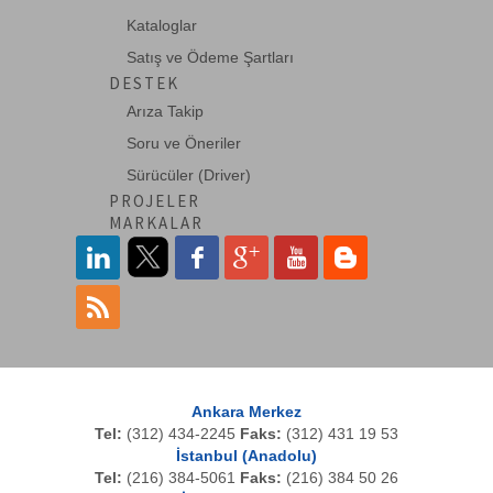
Kataloglar
Planet
Satış ve Ödeme Şartları
QuWireless
DESTEK
RansNet
Arıza Takip
roline
Soru ve Öneriler
Sürücüler (Driver)
Schneider
PROJELER
Schukat
MARKALAR
Sharp
Systimax
Techwin
Teltonika
TP-LINK
Ankara Merkez
Tel:
(312) 434-2245
Faks:
(312) 431 19 53
Tradenet
İstanbul (Anadolu)
Tel:
(216) 384-5061
Faks:
(216) 384 50 26
Tumtec