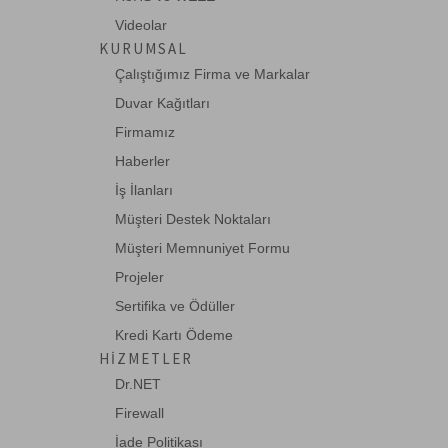
Ganz
Videolar
Haikon
KURUMSAL
HCS
Çalıştığımız Firma ve Markalar
HIKVISION
Duvar Kağıtları
Firmamız
Huawei
Haberler
Intracom
İş İlanları
JDSU
Müşteri Destek Noktaları
Legrand
Müşteri Memnuniyet Formu
Leviton
Projeler
Lindy
Sertifika ve Ödüller
Kredi Kartı Ödeme
Mean Well
HIZMETLER
Mustech
Dr.NET
Netgear
Firewall
OEM
İade Politikası