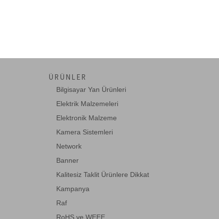
Corning
D-Link
DADI
Dahua
Digitus
ÜRÜNLER
DSG-Canusa
Bilgisayar Yan Ürünleri
EASY COM
Elektrik Malzemeleri
Elektronik Malzeme
ednet
Kamera Sistemleri
EETools
Network
Eneo
Banner
Fisaca
Kalitesiz Taklit Ürünlere Dikkat
Formrack
Kampanya
Fujitsu
Raf
RoHS ve WEEE