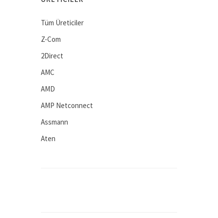
Tüm Üreticiler
Z-Com
2Direct
AMC
AMD
AMP Netconnect
Assmann
Aten
Avaya
BEEK
Computar
Connectral