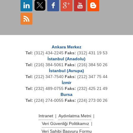
Sharp
Systimax
Techwin
Teltonika
TP-LINK
Ankara Merkez
Tel:
(312) 434-2245
Faks:
(312) 431 19 53
Tradenet
İstanbul (Anadolu)
Tel:
(216) 384-5061
Faks:
(216) 384 50 26
Tumtec
İstanbul (Avrupa)
Viavi
Tel:
(212) 347-7540
Faks:
(212) 347 75 44
İzmir
Vitelec
Tel:
(232) 489-0755
Faks:
(232) 425 21 49
Bursa
Tel:
(224) 274-0055
Faks:
(224) 273 00 26
Intranet
|
Aydınlatma Metni
|
Veri Güvenliği Politikamız
|
Veri Sahibi Başvuru Formu