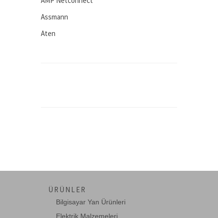
AMP Netconnect
Assmann
Aten
Avaya
BEEK
Computar
Connectral
Corning
D-Link
DADI
Dahua
Digitus
ÜRÜNLER
DSG-Canusa
Bilgisayar Yan Ürünleri
EASY COM
Elektrik Malzemeleri