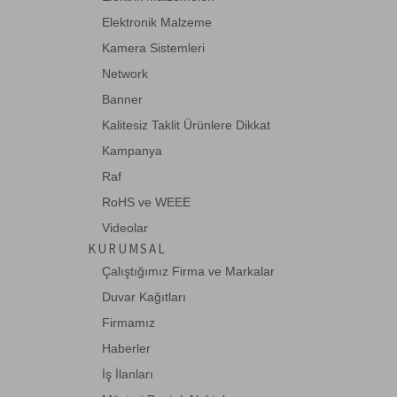
Elektronik Malzeme
ednet
Kamera Sistemleri
EETools
Network
Eneo
Banner
Fisaca
Kalitesiz Taklit Ürünlere Dikkat
Formrack
Kampanya
Fujitsu
Raf
RoHS ve WEEE
Ganz
Videolar
Haikon
KURUMSAL
HCS
Çalıştığımız Firma ve Markalar
HIKVISION
Duvar Kağıtları
Firmamız
Huawei
Haberler
Intracom
İş İlanları
JDSU