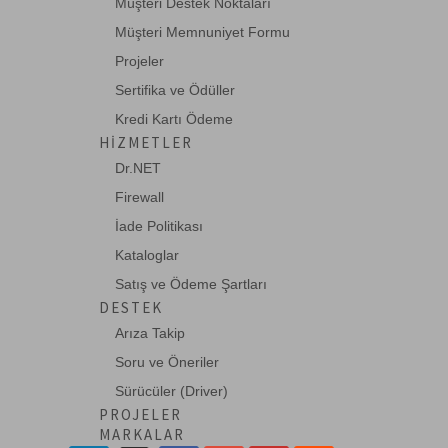
Müşteri Destek Noktaları
Legrand
Müşteri Memnuniyet Formu
Leviton
Projeler
Lindy
Sertifika ve Ödüller
Kredi Kartı Ödeme
Mean Well
HIZMETLER
Mustech
Dr.NET
Netgear
Firewall
OEM
İade Politikası
Kataloglar
Planet
Satış ve Ödeme Şartları
QuWireless
DESTEK
RansNet
Arıza Takip
roline
Soru ve Öneriler
Sürücüler (Driver)
Schneider
PROJELER
Schukat
MARKALAR