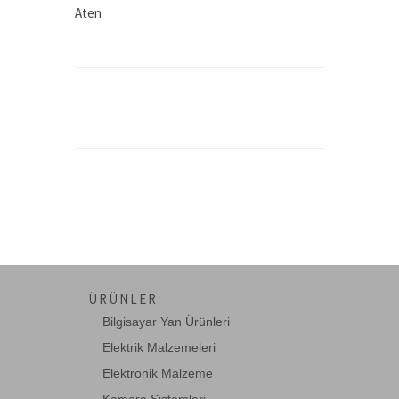
Aten
Avaya
BEEK
Computar
Connectral
Corning
D-Link
DADI
Dahua
Digitus
ÜRÜNLER
DSG-Canusa
Bilgisayar Yan Ürünleri
EASY COM
Elektrik Malzemeleri
Elektronik Malzeme
ednet