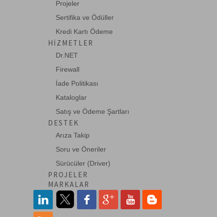
Leviton
Projeler
Lindy
Sertifika ve Ödüller
Kredi Kartı Ödeme
Mean Well
HIZMETLER
Mustech
Dr.NET
Netgear
Firewall
OEM
İade Politikası
Kataloglar
Planet
Satış ve Ödeme Şartları
QuWireless
DESTEK
RansNet
Arıza Takip
roline
Soru ve Öneriler
Sürücüler (Driver)
Schneider
PROJELER
Schukat
MARKALAR
Sharp
Systimax