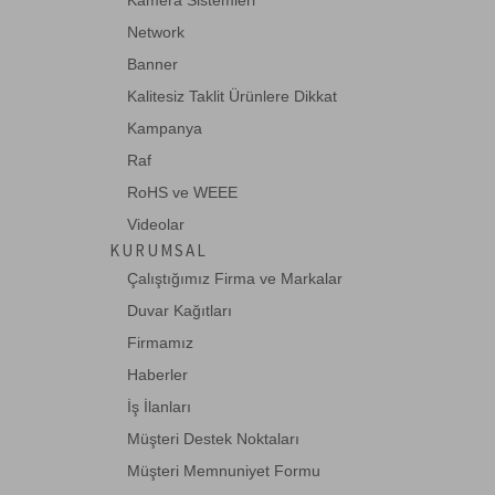
Kamera Sistemleri
EETools
Network
Eneo
Banner
Fisaca
Kalitesiz Taklit Ürünlere Dikkat
Formrack
Kampanya
Fujitsu
Raf
RoHS ve WEEE
Ganz
Videolar
Haikon
KURUMSAL
HCS
Çalıştığımız Firma ve Markalar
HIKVISION
Duvar Kağıtları
Firmamız
Huawei
Haberler
Intracom
İş İlanları
JDSU
Müşteri Destek Noktaları
Legrand
Müşteri Memnuniyet Formu