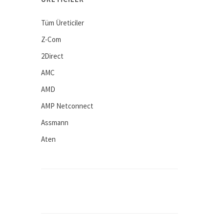
Tüm Üreticiler
Z-Com
2Direct
AMC
AMD
AMP Netconnect
Assmann
Aten
Avaya
BEEK
Computar
Connectral