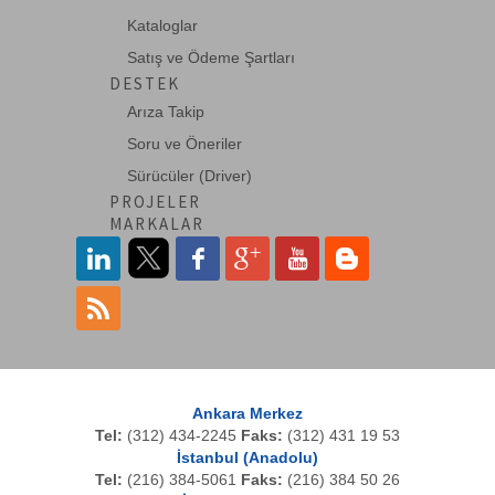
Kataloglar
Planet
Satış ve Ödeme Şartları
QuWireless
DESTEK
RansNet
Arıza Takip
roline
Soru ve Öneriler
Sürücüler (Driver)
Schneider
PROJELER
Schukat
MARKALAR
Sharp
Systimax
Techwin
Teltonika
TP-LINK
Ankara Merkez
Tel:
(312) 434-2245
Faks:
(312) 431 19 53
Tradenet
İstanbul (Anadolu)
Tel:
(216) 384-5061
Faks:
(216) 384 50 26
Tumtec