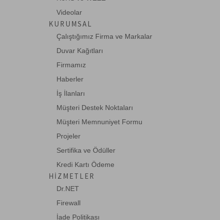
Ganz
Videolar
Haikon
KURUMSAL
HCS
Çalıştığımız Firma ve Markalar
HIKVISION
Duvar Kağıtları
Firmamız
Huawei
Haberler
Intracom
İş İlanları
JDSU
Müşteri Destek Noktaları
Legrand
Müşteri Memnuniyet Formu
Leviton
Projeler
Lindy
Sertifika ve Ödüller
Kredi Kartı Ödeme
Mean Well
HIZMETLER
Mustech
Dr.NET
Netgear
Firewall
OEM
İade Politikası