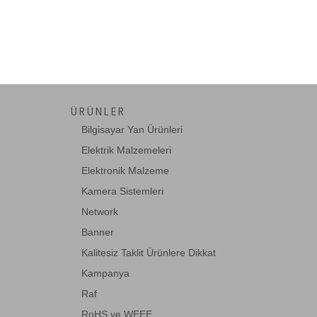
Corning
D-Link
DADI
Dahua
Digitus
ÜRÜNLER
DSG-Canusa
Bilgisayar Yan Ürünleri
EASY COM
Elektrik Malzemeleri
Elektronik Malzeme
ednet
Kamera Sistemleri
EETools
Network
Eneo
Banner
Fisaca
Kalitesiz Taklit Ürünlere Dikkat
Formrack
Kampanya
Fujitsu
Raf
RoHS ve WEEE