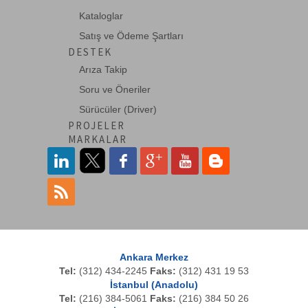
Kataloglar
Planet
Satış ve Ödeme Şartları
QuWireless
DESTEK
RansNet
Arıza Takip
roline
Soru ve Öneriler
Sürücüler (Driver)
Schneider
PROJELER
Schukat
MARKALAR
Sharp
Systimax
Techwin
Teltonika
TP-LINK
Ankara Merkez
Tel:
(312) 434-2245
Faks:
(312) 431 19 53
Tradenet
İstanbul (Anadolu)
Tel:
(216) 384-5061
Faks:
(216) 384 50 26
Tumtec