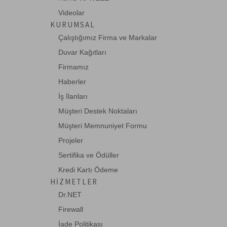
Ganz
Videolar
Haikon
KURUMSAL
HCS
Çalıştığımız Firma ve Markalar
HIKVISION
Duvar Kağıtları
Firmamız
Huawei
Haberler
Intracom
İş İlanları
JDSU
Müşteri Destek Noktaları
Legrand
Müşteri Memnuniyet Formu
Leviton
Projeler
Lindy
Sertifika ve Ödüller
Kredi Kartı Ödeme
Mean Well
HIZMETLER
Mustech
Dr.NET
Netgear
Firewall
OEM
İade Politikası