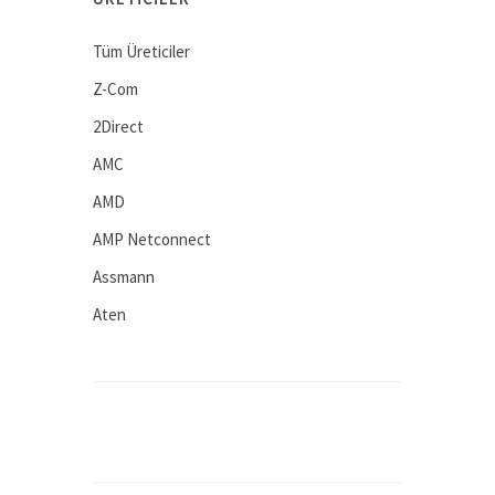
Tüm Üreticiler
Z-Com
2Direct
AMC
AMD
AMP Netconnect
Assmann
Aten
Avaya
BEEK
Computar
Connectral