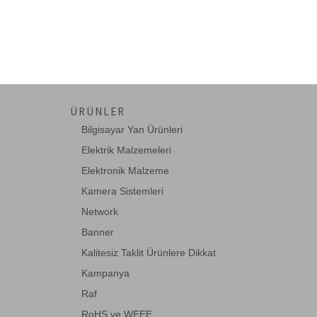
Corning
D-Link
DADI
Dahua
Digitus
ÜRÜNLER
DSG-Canusa
Bilgisayar Yan Ürünleri
EASY COM
Elektrik Malzemeleri
Elektronik Malzeme
ednet
Kamera Sistemleri
EETools
Network
Eneo
Banner
Fisaca
Kalitesiz Taklit Ürünlere Dikkat
Formrack
Kampanya
Fujitsu
Raf
RoHS ve WEEE