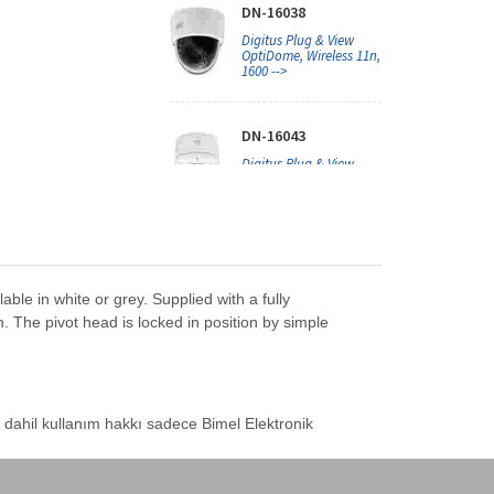
DN-16038
Digitus Plug & View
OptiDome, Wireless 11n,
1600 -->
DN-16043
Digitus Plug & View
OptiDome Pro, Wireless
11n, 1-->
DN-16046
Digitus Plug & View
le in white or grey. Supplied with a fully
OptiView Pro, Wireless
11n, 1-->
 The pivot head is locked in position by simple
ED-87240
ednet CUBE Gece &
r dahil kullanım hakkı sadece Bimel Elektronik
Gündüz İç Mekan IP
Kamera, Wire-->