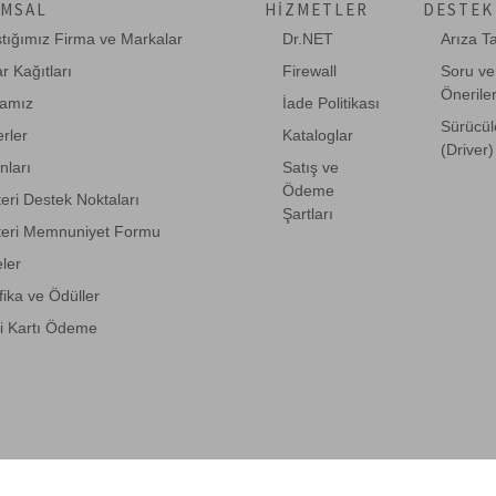
MSAL
HIZMETLER
DESTEK
ştığımız Firma ve Markalar
Dr.NET
Arıza T
r Kağıtları
Firewall
Soru ve
Önerile
amız
İade Politikası
Sürücül
rler
Kataloglar
(Driver)
anları
Satış ve
Ödeme
eri Destek Noktaları
Şartları
eri Memnuniyet Formu
eler
fika ve Ödüller
i Kartı Ödeme