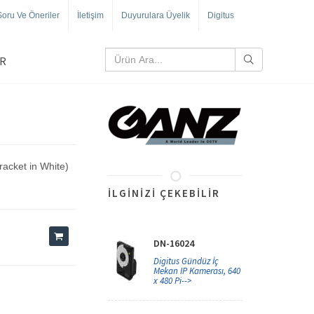
Soru Ve Öneriler
İletişim
Duyurulara Üyelik
Digitus
R
racket in White)
İLGINIZI ÇEKEBILIR
DN-16024
Digitus Gündüz İç
Mekan IP Kamerası, 640
x 480 Pi-->