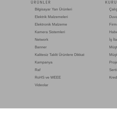
ÜRÜNLER
KURU
Bilgisayar Yan Ürünleri
Çalı
Elektrik Malzemeleri
Duva
Elektronik Malzeme
Firm
Kamera Sistemleri
Habe
Network
İş İl
Banner
Müşt
Kalitesiz Taklit Ürünlere Dikkat
Müşt
Kampanya
Proj
Raf
Serti
RoHS ve WEEE
Kred
Videolar