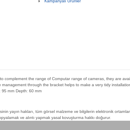
Kampanyalı Ürünler
 to complement the range of Computar range of cameras, they are availab
management through the bracket helps to make a very tidy installation.
t: 95 mm Depth: 60 mm
sinin yayın hakları, tüm görsel malzeme ve bilgilerin elektronik ortamla
 kopyalamak ve alıntı yapmak yasal kovuşturma hakkı doğurur.