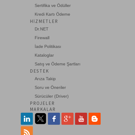
Sertifika ve Ödüller
74LS253
Kredi Kartı Ödeme
DUAL 4-1 MULTIP.3-STATE OUTPUT
HIZMETLER
Dr.NET
Firewall
74LS258
İade Politikası
QUAD 1-2 MUX. 3-STATE INVERTED
Kataloglar
Satış ve Ödeme Şartları
DESTEK
74LS27
Arıza Takip
TRIPLE NOR GATE, 3-INPUT
Soru ve Öneriler
Sürücüler (Driver)
PROJELER
74LS273
MARKALAR
OCT. D-TYPE F/F POS.EDGE.RESET