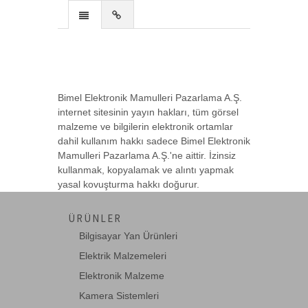
74HC20
DUAL 4 INPUT NAND GATE
Bimel Elektronik Mamulleri Pazarlama A.Ş.
74HC73
internet sitesinin yayın hakları, tüm görsel
DUAL JK FLIP FLOP + CLEAR
malzeme ve bilgilerin elektronik ortamlar
dahil kullanım hakkı sadece Bimel Elektronik
Mamulleri Pazarlama A.Ş.'ne aittir. İzinsiz
kullanmak, kopyalamak ve alıntı yapmak
74LS06
yasal kovuşturma hakkı doğurur.
HEX INVERTER
ÜRÜNLER
Bilgisayar Yan Ürünleri
74LS109
Elektrik Malzemeleri
DUAL J-K F/F WITH PRE.AND CLE.
Elektronik Malzeme
Kamera Sistemleri