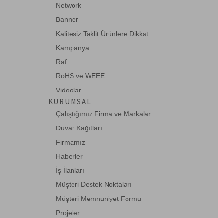
Network
74LS122
Banner
Retrig. Mono. Multivibratör
Kalitesiz Taklit Ürünlere Dikkat
Kampanya
Raf
74LS15
RoHS ve WEEE
TRIPLE AND GATE, 3-INPUT
Videolar
KURUMSAL
Çalıştığımız Firma ve Markalar
74LS158
Duvar Kağıtları
QUAD 2-1 MUX. (INV.OUT)
Firmamız
Haberler
İş İlanları
74LS170
Müşteri Destek Noktaları
4x4 REG. FILE
Müşteri Memnuniyet Formu
Projeler