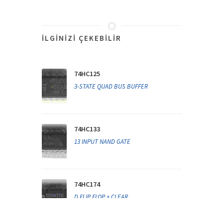
İLGINIZI ÇEKEBILIR
74HC125
3-STATE QUAD BUS BUFFER
74HC133
13 INPUT NAND GATE
74HC174
D FLIP FLOP + CLEAR