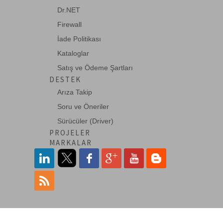
Dr.NET
Firewall
74LS221
İade Politikası
DUAL MONOS. MULTIVIB.(SCH.TRG)
Kataloglar
Satış ve Ödeme Şartları
DESTEK
74LS242
Arıza Takip
Tri-State Quad Bus Transceiver
Soru ve Öneriler
Sürücüler (Driver)
PROJELER
74LS251
MARKALAR
8 TO 1 LINE MULTIP. (3-STATE)
74LS253
DUAL 4-1 MULTIP.3-STATE OUTPUT