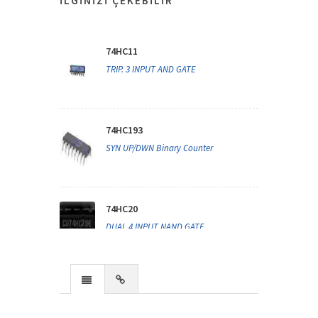
İLGINIZI ÇEKEBILIR
74HC11
TRIP. 3 INPUT AND GATE
74HC193
SYN UP/DWN Binary Counter
74HC20
DUAL 4 INPUT NAND GATE
74HC42
BCD-TO-DECIMAL DECODER