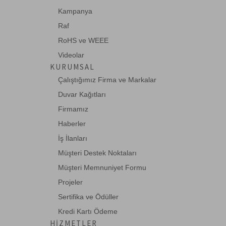
Kampanya
Raf
74LS123
RoHS ve WEEE
DUAL RETRIG.MONO MULTIVIBRATOR
Videolar
KURUMSAL
Çalıştığımız Firma ve Markalar
74LS136
Duvar Kağıtları
QUAD EX-OR GATE
Firmamız
Haberler
İş İlanları
74LS164
Müşteri Destek Noktaları
8 BIT SIPO SHIFT REGISTER
Müşteri Memnuniyet Formu
Projeler
Sertifika ve Ödüller
74LS197
Kredi Kartı Ödeme
PRESETTABLE BINARY COUNTER
HIZMETLER