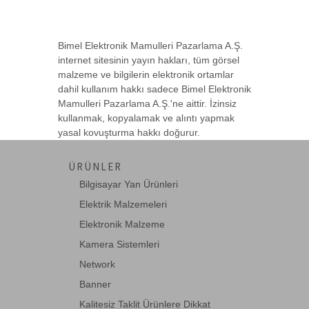
Bimel Elektronik Mamulleri Pazarlama A.Ş.
74HC74
internet sitesinin yayın hakları, tüm görsel
Dual D Flip Flop DIP14
malzeme ve bilgilerin elektronik ortamlar
dahil kullanım hakkı sadece Bimel Elektronik
Mamulleri Pazarlama A.Ş.'ne aittir. İzinsiz
kullanmak, kopyalamak ve alıntı yapmak
74LS06
yasal kovuşturma hakkı doğurur.
HEX INVERTER
ÜRÜNLER
Bilgisayar Yan Ürünleri
74LS107
Elektrik Malzemeleri
DUAL J-K F/F WITH CLEAR
Elektronik Malzeme
Kamera Sistemleri
Network
74LS109
Banner
DUAL J-K F/F WITH PRE.AND CLE.
Kalitesiz Taklit Ürünlere Dikkat