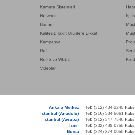
Kamera Sistemleri
Habe
Network
İş İl
Banner
Müşt
Kalitesiz Taklit Ürünlere Dikkat
Müşt
Kampanya
Proj
Raf
Serti
RoHS ve WEEE
Kred
Videolar
Ankara Merkez
Tel:
(312) 434-2245
Faks
İstanbul (Anadolu)
Tel:
(216) 384-5061
Faks
İstanbul (Avrupa)
Tel:
(212) 347-7540
Faks
İzmir
Tel:
(232) 489-0755
Faks
Bursa
Tel:
(224) 274-0055
Faks