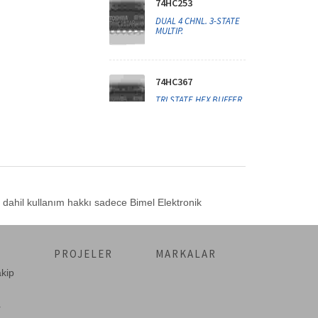
74HC253
DUAL 4 CHNL. 3-STATE
MULTIP.
74HC367
TRI STATE HEX BUFFER
74HC534
OCT. D-FLIP FLOP PET
TRI STATE
r dahil kullanım hakkı sadece Bimel Elektronik
74HC74
PROJELER
MARKALAR
Dual D Flip Flop DIP14
akip
r