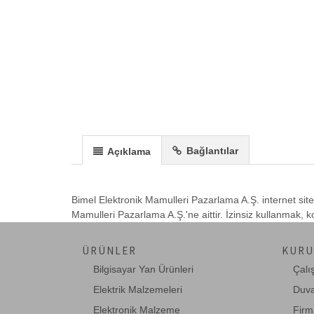
Bağlantılar
Açıklama
Bimel Elektronik Mamulleri Pazarlama A.Ş. internet site
Mamulleri Pazarlama A.Ş.'ne aittir. İzinsiz kullanmak,
ÜRÜNLER
KURU
Bilgisayar Yan Ürünleri
Çalı
Elektrik Malzemeleri
Duva
Elektronik Malzeme
Firm