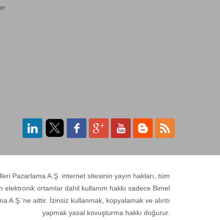
74LS03
er
QUAD NAND GATE 2-
INPUT
74LS06
HEX INVERTER
74LS114
DUAL J-K F/F NEG ED.
SET/RESET
74LS123
ri Pazarlama A.Ş. internet sitesinin yayın hakları, tüm
DUAL RETRIG.MONO
MULTIVIBRATOR
n elektronik ortamlar dahil kullanım hakkı sadece Bimel
a A.Ş.'ne aittir. İzinsiz kullanmak, kopyalamak ve alıntı
yapmak yasal kovuşturma hakkı doğurur.
74LS136