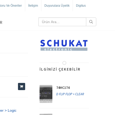
Soru Ve Öneriler
İletişim
Duyurulara Üyelik
Digitus
R
İLGINIZI ÇEKEBILIR
74HC174
D FLIP FLOP + CLEAR
ler > Logic