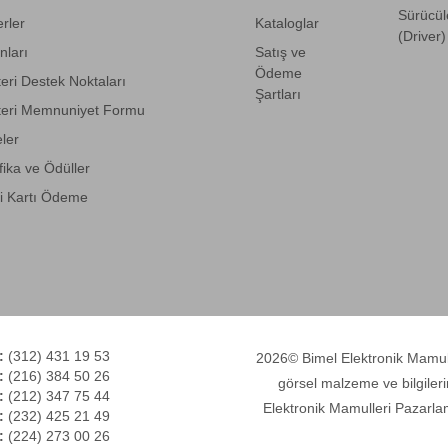
Sürücül
rler
Kataloglar
(Driver)
anları
Satış ve
Ödeme
eri Destek Noktaları
Şartları
eri Memnuniyet Formu
eler
fika ve Ödüller
i Kartı Ödeme
:
(312) 431 19 53
2026© Bimel Elektronik Mamulle
:
(216) 384 50 26
görsel malzeme ve bilgileri
:
(212) 347 75 44
Elektronik Mamulleri Pazarlam
:
(232) 425 21 49
:
(224) 273 00 26