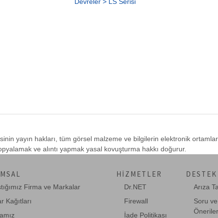
Devreler > LS Serisi
sinin yayın hakları, tüm görsel malzeme ve bilgilerin elektronik ortamla
 kopyalamak ve alıntı yapmak yasal kovuşturma hakkı doğurur.
MSAL
HIZMETLER
DESTEK
ştığımız Firma ve Markalar
Dr.NET
Arıza T
r Kağıtları
Firewall
Soru ve
Önerile
amız
İade Politikası