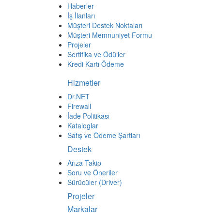
Bilgisayar Yan Ürünleri
Elektrik Malzemeleri
Elektronik Malzeme
Kamera Sistemleri
Network
Banner
Kalitesiz Taklit Ürünlere Dikkat
Kampanya
Raf
RoHS ve WEEE
Videolar
Kurumsal
Çalıştığımız Firma ve Markalar
Duvar Kağıtları
Firmamız
Haberler
İş İlanları
Müşteri Destek Noktaları
Müşteri Memnuniyet Formu
Projeler
Sertifika ve Ödüller
Kredi Kartı Ödeme