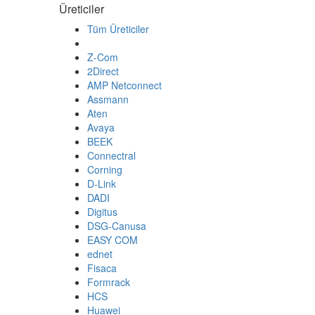
Üreticiler
Tüm Üreticiler
Z-Com
2Direct
AMP Netconnect
Assmann
Aten
Avaya
BEEK
Connectral
Corning
D-Link
DADI
Digitus
DSG-Canusa
EASY COM
ednet
Fisaca
Formrack
HCS
Huawei