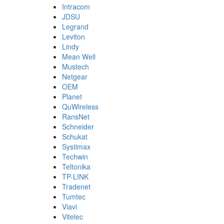
Intracom
JDSU
Legrand
Leviton
Lindy
Mean Well
Mustech
Netgear
OEM
Planet
QuWireless
RansNet
Schneider
Schukat
Systimax
Techwin
Teltonika
TP-LINK
Tradenet
Tumtec
Viavi
Vitelec