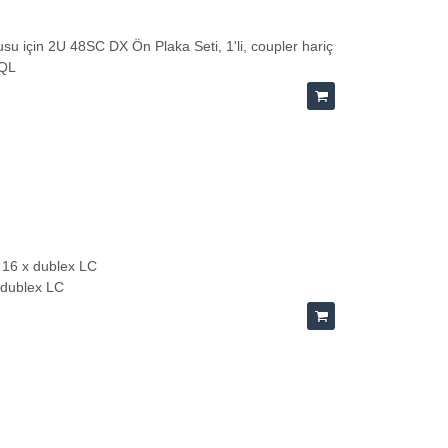
 için 2U 48SC DX Ön Plaka Seti, 1'li, coupler hariç
-QL
 16 x dublex LC
6 dublex LC