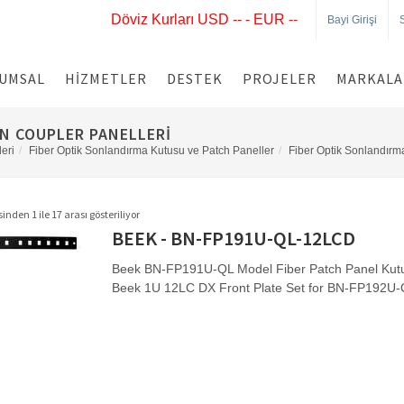
Döviz Kurları USD -- - EUR --
Bayi Girişi
UMSAL
HIZMETLER
DESTEK
PROJELER
MARKALA
N COUPLER PANELLERI
leri
Fiber Optik Sonlandırma Kutusu ve Patch Paneller
Fiber Optik Sonlandırma
inden 1 ile 17 arası gösteriliyor
BEEK - BN-FP191U-QL-12LCD
Beek BN-FP191U-QL Model Fiber Patch Panel Kutu
Beek 1U 12LC DX Front Plate Set for BN-FP192U