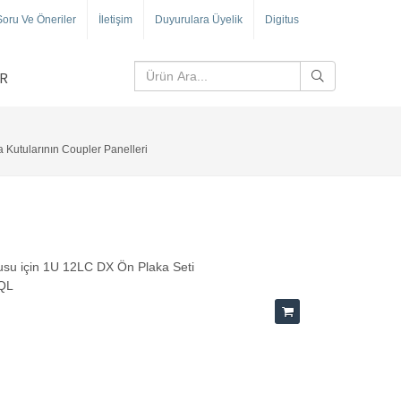
Soru Ve Öneriler
İletişim
Duyurulara Üyelik
Digitus
R
 Kutularının Coupler Panelleri
su için 1U 12LC DX Ön Plaka Seti
-QL