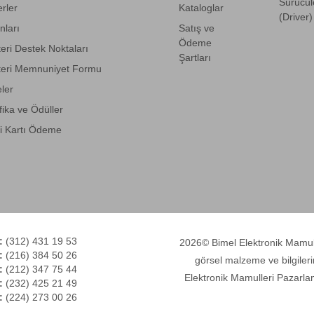
Sürücül
rler
Kataloglar
(Driver)
anları
Satış ve
Ödeme
eri Destek Noktaları
Şartları
eri Memnuniyet Formu
eler
fika ve Ödüller
i Kartı Ödeme
:
(312) 431 19 53
2026© Bimel Elektronik Mamulle
:
(216) 384 50 26
görsel malzeme ve bilgileri
:
(212) 347 75 44
Elektronik Mamulleri Pazarlam
:
(232) 425 21 49
:
(224) 273 00 26