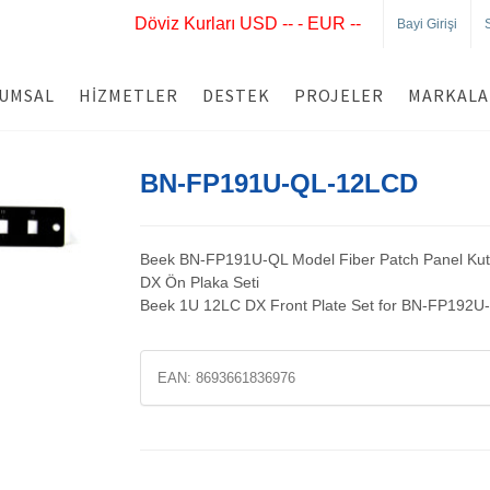
Döviz Kurları USD -- - EUR --
Bayi Girişi
UMSAL
HIZMETLER
DESTEK
PROJELER
MARKALA
BN-FP191U-QL-12LCD
Beek BN-FP191U-QL Model Fiber Patch Panel Kut
DX Ön Plaka Seti
Beek 1U 12LC DX Front Plate Set for BN-FP192U
EAN:
8693661836976