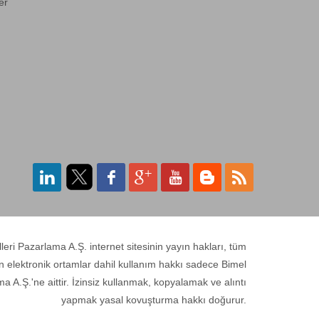
Fiber Optik
er
Sonlandırma Kutusu, 6
Port SC Duplex<-->
DN-96200
Digitus Sürgülü Boş
Fiber Optik
Sonlandırma Kutus-->
DN-96201
Digitus DN-96200
Sürgülü Boş Fiber Optik
Sonlandı-->
DN-96201-QL
Digitus DN-96200-QL
ri Pazarlama A.Ş. internet sitesinin yayın hakları, tüm
Sürgülü Boş Fiber Optik
Sonla-->
n elektronik ortamlar dahil kullanım hakkı sadece Bimel
a A.Ş.'ne aittir. İzinsiz kullanmak, kopyalamak ve alıntı
yapmak yasal kovuşturma hakkı doğurur.
DN-96204-QL