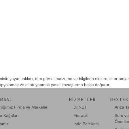
sinin yayın hakları, tüm görsel malzeme ve bilgilerin elektronik ortamla
 kopyalamak ve alıntı yapmak yasal kovuşturma hakkı doğurur.
MSAL
HIZMETLER
DESTEK
ştığımız Firma ve Markalar
Dr.NET
Arıza T
r Kağıtları
Firewall
Soru ve
Önerile
amız
İade Politikası