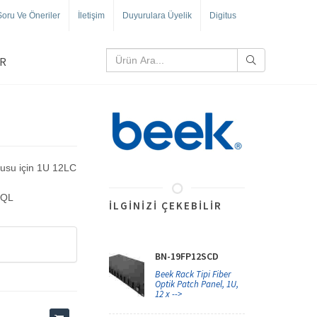
Soru Ve Öneriler
İletişim
Duyurulara Üyelik
Digitus
R
usu için 1U 12LC
-QL
İLGINIZI ÇEKEBILIR
BN-19FP12SCD
Beek Rack Tipi Fiber
Optik Patch Panel, 1U,
12 x -->