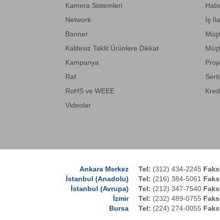
Kamera Sistemleri
Habe
Network
İş İl
Banner
Müşt
Kalitesiz Taklit Ürünlere Dikkat
Müşt
Kampanya
Proj
Raf
Serti
RoHS ve WEEE
Kred
Videolar
Ankara Merkez
Tel:
(312) 434-2245
Faks
İstanbul (Anadolu)
Tel:
(216) 384-5061
Faks
İstanbul (Avrupa)
Tel:
(212) 347-7540
Faks
İzmir
Tel:
(232) 489-0755
Faks
Bursa
Tel:
(224) 274-0055
Faks