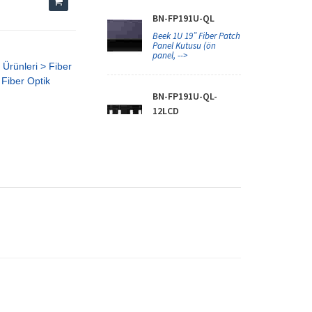
BN-FP191U-QL
Beek 1U 19” Fiber Patch
Panel Kutusu (ön
panel, -->
 Ürünleri > Fiber
Fiber Optik
BN-FP191U-QL-
12LCD
Beek BN-FP191U-QL
Model Fiber Patch
Panel Kutusu -->
BN-FP191U-QL-
12SCD
Beek BN-FP191U-QL
Model Fiber Patch
Panel Kutusu -->
BN-FP191U-QL-
12STS