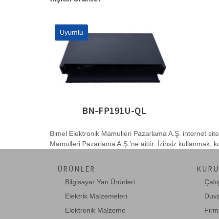
Uyumlu
BN-FP191U-QL
Bimel Elektronik Mamulleri Pazarlama A.Ş. internet site
Mamulleri Pazarlama A.Ş.'ne aittir. İzinsiz kullanmak,
ÜRÜNLER
KURU
Bilgisayar Yan Ürünleri
Çalı
Elektrik Malzemeleri
Duva
Elektronik Malzeme
Firm