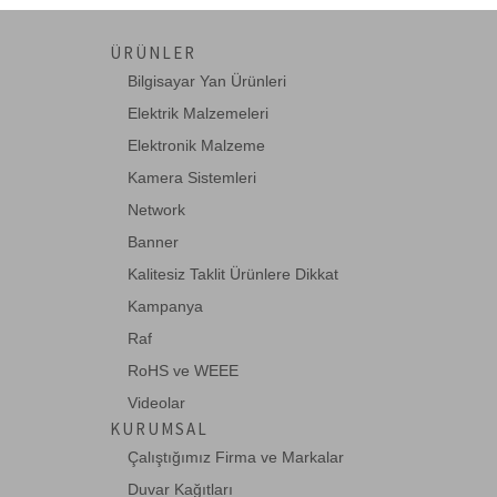
Fisaca
ÜRÜNLER
Fujitsu
Bilgisayar Yan Ürünleri
Ganz
Elektrik Malzemeleri
Elektronik Malzeme
Intracom
Kamera Sistemleri
Leviton
Network
Lindy
Banner
OEM
Kalitesiz Taklit Ürünlere Dikkat
Planet
Kampanya
roline
Raf
RoHS ve WEEE
Schukat
Videolar
Sharp
KURUMSAL
Teltonika
Çalıştığımız Firma ve Markalar
TP-LINK
Duvar Kağıtları