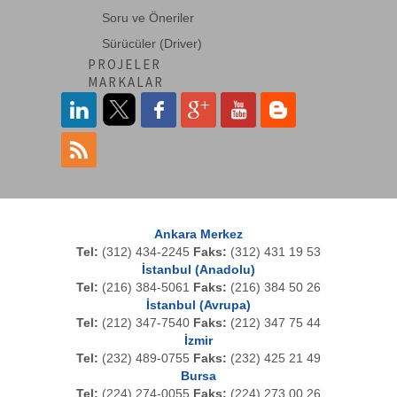
Soru ve Öneriler
Sürücüler (Driver)
PROJELER
MARKALAR
Ankara Merkez
Tel:
(312) 434-2245
Faks:
(312) 431 19 53
İstanbul (Anadolu)
Tel:
(216) 384-5061
Faks:
(216) 384 50 26
İstanbul (Avrupa)
Tel:
(212) 347-7540
Faks:
(212) 347 75 44
İzmir
Tel:
(232) 489-0755
Faks:
(232) 425 21 49
Bursa
Tel:
(224) 274-0055
Faks:
(224) 273 00 26