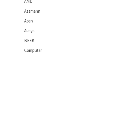
AMD
Assmann
Aten
Avaya
BEEK
Computar
Connectral
D-Link
Dahua
Digitus
EASY COM
ednet
EETools
Eneo