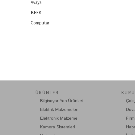
Avaya
BEEK
Computar
Connectral
D-Link
Dahua
Digitus
EASY COM
ednet
ÜRÜNLER
KURU
EETools
Bilgisayar Yan Ürünleri
Çalı
Eneo
Elektrik Malzemeleri
Duva
Fisaca
Elektronik Malzeme
Firm
Fujitsu
Kamera Sistemleri
Habe