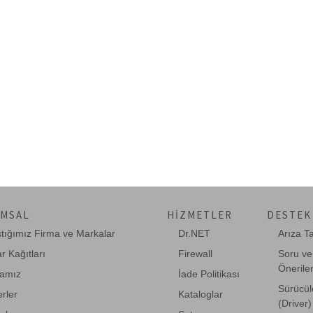
MSAL
HIZMETLER
DESTEK
ştığımız Firma ve Markalar
Dr.NET
Arıza T
r Kağıtları
Firewall
Soru ve
Önerile
amız
İade Politikası
Sürücül
rler
Kataloglar
(Driver)