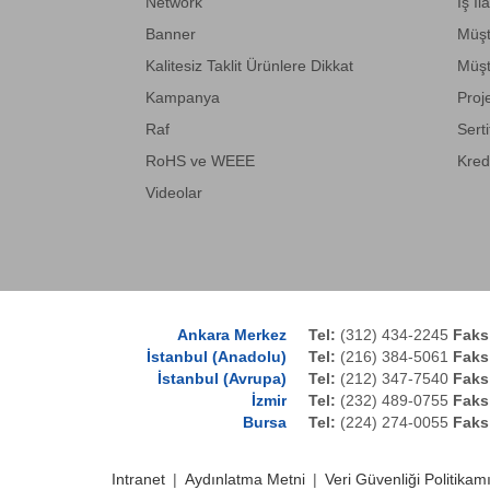
Ganz
Network
İş İl
Banner
Müşt
Intracom
Kalitesiz Taklit Ürünlere Dikkat
Müşt
Leviton
Kampanya
Proj
Lindy
Raf
Serti
OEM
RoHS ve WEEE
Kred
Planet
Videolar
roline
Schukat
Sharp
Teltonika
Ankara Merkez
Tel:
(312) 434-2245
Faks
İstanbul (Anadolu)
Tel:
(216) 384-5061
Faks
TP-LINK
İstanbul (Avrupa)
Tel:
(212) 347-7540
Faks
İzmir
Tel:
(232) 489-0755
Faks
Tradenet
Bursa
Tel:
(224) 274-0055
Faks
Vitelec
Intranet
|
Aydınlatma Metni
|
Veri Güvenliği Politikam