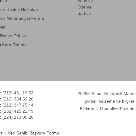
anları
Satış ve
Ödeme
eri Destek Noktaları
Şartları
eri Memnuniyet Formu
eler
fika ve Ödüller
i Kartı Ödeme
:
(312) 431 19 53
2026© Bimel Elektronik Mamulle
:
(216) 384 50 26
görsel malzeme ve bilgileri
:
(212) 347 75 44
Elektronik Mamulleri Pazarlam
:
(232) 425 21 49
:
(224) 273 00 26
ız
|
Veri Sahibi Başvuru Formu