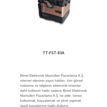
DS-32PORTCONC
8 Port Concentrator
JDSU-2256/90.03
UPP (Universal Push Pull) adapter for LC,
MU (dia-->
TT-FST-83A
JDSU-FIT-SD03
Dijital İnceleme Kit'i Mikroskop, USB 2.0
Güç Ölç-->
Bimel Elektronik Mamulleri Pazarlama A.Ş.
internet sitesinin yayın hakları, tüm görsel
malzeme ve bilgilerin elektronik ortamlar
JDSU-LB220-BT
dahil kullanım hakkı sadece Bimel Elektronik
Lil' Buttie Pro Test Set with bed of nails
Mamulleri Pazarlama A.Ş.'ne aittir. İzinsiz
cord s-->
kullanmak, kopyalamak ve alıntı yapmak
yasal kovuşturma hakkı doğurur.