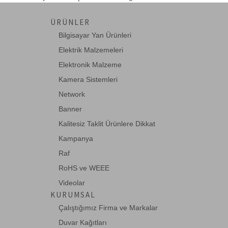
JDSU-TP10
ÜRÜNLER
Tell-All indicator ya da TP100 gibi
cihazlar için-->
Bilgisayar Yan Ürünleri
Elektrik Malzemeleri
Elektronik Malzeme
JDSU-TP100
Kamera Sistemleri
Tell-All™ Indicator Phone and Data Line
Ide-->
Network
Banner
Kalitesiz Taklit Ürünlere Dikkat
JDSU-TP312
Kampanya
Resi-Tester TM cihazları için 1 Set (1 ile
20 ara-->
Raf
RoHS ve WEEE
Videolar
JDSU-TP314
KURUMSAL
Resi-Tester TM cihazları için 1 Set (1 ile
20 ara-->
Çalıştığımız Firma ve Markalar
Duvar Kağıtları