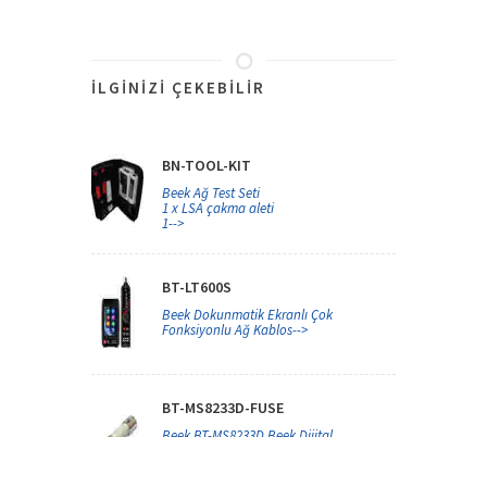
İLGINIZI ÇEKEBILIR
BN-TOOL-KIT
Beek Ağ Test Seti
1 x LSA çakma aleti
1-->
BT-LT600S
Beek Dokunmatik Ekranlı Çok
Fonksiyonlu Ağ Kablos-->
BT-MS8233D-FUSE
Beek BT-MS8233D Beek Dijital
Multimetre için Sigorta