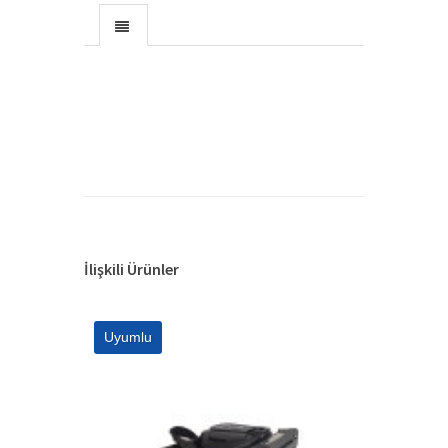
BT-MS86-FUSE
Beek BT-MS86 Dijital Multimetre için
Sigorta
BT-ST2306
Beek Toprak Hattı Test Cihazı
BT-VFL650-U12
İlişkili Ürünler
VFL Işık Kaynağı Cihazı için 2.5 mm <->
1.25mm Çe-->
Uyumlu
DN-14001-2
DIGITUS Cable tester, network, RJ45,
Single side -->