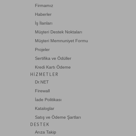
Firmamız
JDSU-TP608
Haberler
LanScaper TM and LanRoamerPRO TM
cihazları için -->
İş İlanları
Müşteri Destek Noktaları
Müşteri Memnuniyet Formu
TT-FST-83A-ELECTRODE
TT-FST-83A için Yedek Elektrod
Projeler
Sertifika ve Ödüller
Kredi Kartı Ödeme
HIZMETLER
TT-FST-A3
Dr.NET
Fusion Cihazı
Firewall
İade Politikası
Kataloglar
VIA-FFL-U12
FFL-100 için universal 1.25 mm adaptör
Satış ve Ödeme Şartları
Unive-->
DESTEK
Arıza Takip