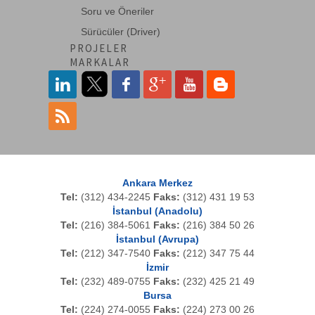
Soru ve Öneriler
VIA-NGC-4500-6ACH2
Sürücüler (Driver)
Certifier40G CAT6A channel adapter pair
for JDSU--->
PROJELER
MARKALAR
Ankara Merkez
Tel:
(312) 434-2245
Faks:
(312) 431 19 53
İstanbul (Anadolu)
Tel:
(216) 384-5061
Faks:
(216) 384 50 26
İstanbul (Avrupa)
Tel:
(212) 347-7540
Faks:
(212) 347 75 44
İzmir
Tel:
(232) 489-0755
Faks:
(232) 425 21 49
Bursa
Tel:
(224) 274-0055
Faks:
(224) 273 00 26