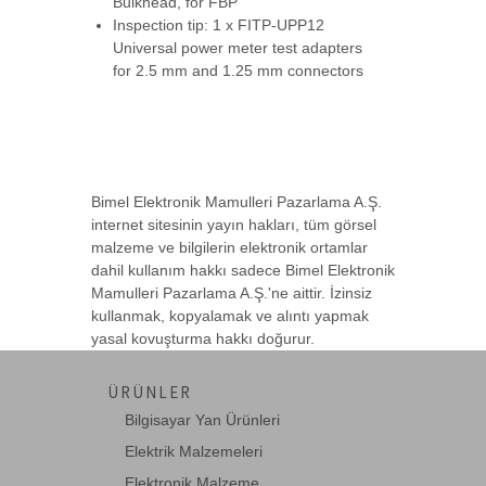
Bulkhead, for FBP
5.4 inch OTDR Test Cihazı
Inspection tip: 1 x FITP-UPP12
5.4 inch OTDR Tester
Universal power meter test adapters
for 2.5 mm and 1.25 mm connectors
BT-VFL650-20
Beek Kalem Tip Fiber Kablo Hata
Tespit Cihazı,-->
Bimel Elektronik Mamulleri Pazarlama A.Ş.
internet sitesinin yayın hakları, tüm görsel
malzeme ve bilgilerin elektronik ortamlar
dahil kullanım hakkı sadece Bimel Elektronik
BT-VFL650-30
Mamulleri Pazarlama A.Ş.'ne aittir. İzinsiz
Beek Kalem Tip Fiber Kablo Hata
kullanmak, kopyalamak ve alıntı yapmak
Tespit Cihazı,-->
yasal kovuşturma hakkı doğurur.
ÜRÜNLER
Bilgisayar Yan Ürünleri
DN-14001-2
Elektrik Malzemeleri
DIGITUS Cable tester, network, RJ45,
Single side -->
Elektronik Malzeme