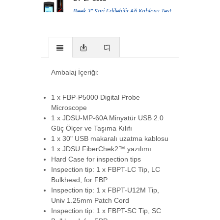
Beek 3" Şarj Edilebilir Ağ Kablosu Test
Cihazı, R-->
BT-LT600S
Beek Dokunmatik Ekranlı Çok
Ambalaj İçeriği:
Fonksiyonlu Ağ Kablos-->
1 x FBP-P5000 Digital Probe
BT-MS86-FUSE
Microscope
1 x JDSU-MP-60A Minyatür USB 2.0
Beek BT-MS86 Dijital Multimetre için
Sigorta
Güç Ölçer ve Taşıma Kılıfı
1 x 30" USB makaralı uzatma kablosu
1 x JDSU FiberChek2™ yazılımı
Hard Case for inspection tips
BT-OPM-N
Inspection tip: 1 x FBPT-LC Tip, LC
Beek Optik Güç Ölçer (Optical Power
Bulkhead, for FBP
Meter)
-->
Inspection tip: 1 x FBPT-U12M Tip,
Univ 1.25mm Patch Cord
Inspection tip: 1 x FBPT-SC Tip, SC
BT-OTDR-65