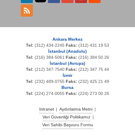
VIA-FFL-U12
FFL-100 için universal 1.25 mm adaptör
Unive-->
Ankara Merkez
Tel:
(312) 434-2245
Faks:
(312) 431 19 53
VIA-NGC-4500-6ACH2
İstanbul (Anadolu)
Certifier40G CAT6A channel adapter pair
Tel:
(216) 384-5061
Faks:
(216) 384 50 26
for JDSU--->
İstanbul (Avrupa)
Tel:
(212) 347-7540
Faks:
(212) 347 75 44
İzmir
Tel:
(232) 489-0755
Faks:
(232) 425 21 49
Bursa
Tel:
(224) 274-0055
Faks:
(224) 273 00 26
Intranet
|
Aydınlatma Metni
|
Veri Güvenliği Politikamız
|
Veri Sahibi Başvuru Formu