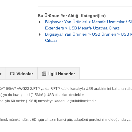
Bu Ürünün Yer Aldığı Kategori(ler)
Bilgisayar Yan Ürünleri > Mesafe Uzatıcılar / Si
Extenders > USB Mesafe Uzatma Cihazı
Bilgisayar Yan Ürünleri > USB Ürünleri > USB
Cihazı
r
Videolar
İlgili Haberler
T 6/6A/7 AWG23 S/FTP ya da F/FTP kablo kanalıyla USB arabirimini kullanan cihaz
) ya da low-speed (1.5Mb/s) USB cihazları destekler.
ıyla 60 metre (198 ft) mesafeye kadar ulaştırılabilmektedir.
bilmek mümkündür. LED ışığı cihazın harici güç adaptörü gereksinimi olduğunda ya