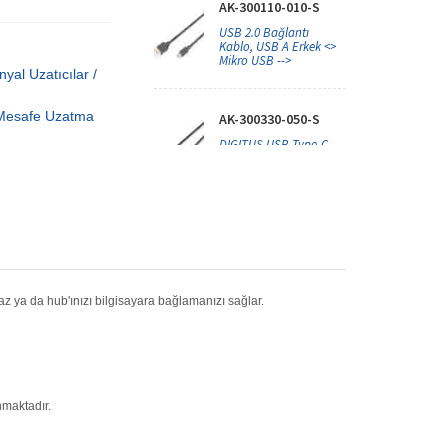
AK-300110-010-S
USB 2.0 Bağlantı
Kablo, USB A Erkek <>
Mikro USB -->
nyal Uzatıcılar /
 Mesafe Uzatma
AK-300330-050-S
DIGITUS USB Type-C
Gen2 adapter /
converter cable-->
AK-300504-000-S
USB Adaptörü, USB B
Dişi - USB B Dişi, USB
2.0 uy-->
 ya da hub'ınızı bilgisayara bağlamanızı sağlar.
BA-USB2-EXT-05-1
Beek USB 2.0 Uzatma
Kablosu, USB A Erkek
<->- USB-->
nmaktadır.