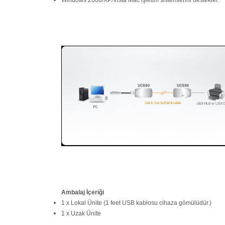
Windows 2000/XP/Vista Mac işletim sistemlerini destekler.
Ambalaj İçeriği
1 x Lokal Ünite (1 feet USB kablosu cihaza gömülüdür.)
1 x Uzak Ünite