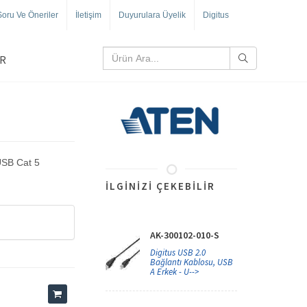
Soru Ve Öneriler
İletişim
Duyurulara Üyelik
Digitus
R
USB Cat 5
İLGINIZI ÇEKEBILIR
AK-300102-010-S
Digitus USB 2.0
Bağlantı Kablosu, USB
A Erkek - U-->