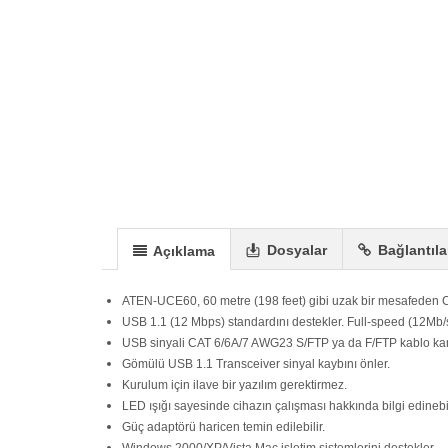
Dosyalar
Bağlantıla
Açıklama
ATEN-UCE60, 60 metre (198 feet) gibi uzak bir mesafeden CA
USB 1.1 (12 Mbps) standardını destekler. Full-speed (12Mb/s
USB sinyali CAT 6/6A/7 AWG23 S/FTP ya da F/FTP kablo kanal
Gömülü USB 1.1 Transceiver sinyal kaybını önler.
Kurulum için ilave bir yazılım gerektirmez.
LED ışığı sayesinde cihazın çalışması hakkında bilgi edine
Güç adaptörü haricen temin edilebilir.