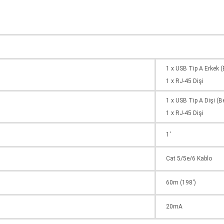
1 x USB Tip A Erkek 
1 x RJ-45 Dişi
1 x USB Tip A Dişi (
1 x RJ-45 Dişi
1'
Cat 5/5e/6 Kablo
60m (198')
20mA