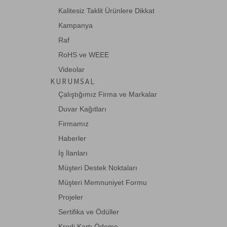
Kalitesiz Taklit Ürünlere Dikkat
Kampanya
74LS122
Raf
Retrig. Mono. Multivibratör
RoHS ve WEEE
Videolar
KURUMSAL
74LS123
Çalıştığımız Firma ve Markalar
DUAL RETRIG.MONO MULTIVIBRATOR
Duvar Kağıtları
Firmamız
Haberler
74LS145
İş İlanları
BCD-TO-DECIMAL DECODER/DRIVER
Müşteri Destek Noktaları
Müşteri Memnuniyet Formu
Projeler
74LS153
Sertifika ve Ödüller
DUAL 4/1 MULTIPLEXER, STROBE
Kredi Kartı Ödeme