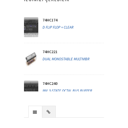
74HC174
D FLIP FLOP + CLEAR
74HC221
DUAL MONOSTABLE MULTIVIBR
74HC240
INV. 3-STATE OCTAL BUS BUFFER
74HC257
TRI STATE QUAD 2 INP.SLC/MTPX.