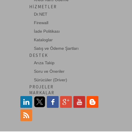
HIZMETLER
Dr.NET
74LS158
Firewall
QUAD 2-1 MUX. (INV.OUT)
İade Politikası
Kataloglar
Satış ve Ödeme Şartları
74LS163
DESTEK
PRESET. DECADE CTR. (SYN.CLR.)
Arıza Takip
Soru ve Öneriler
Sürücüler (Driver)
74LS174
PROJELER
HEX "D" F/F
MARKALAR
74LS253
DUAL 4-1 MULTIP.3-STATE OUTPUT