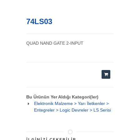
74LS03
QUAD NAND GATE 2-INPUT
Bu Ürünün Yer Aldığı Kategori(ler)
Elektronik Malzeme > Yarı İletkenler >
Entegreler > Logic Devreler > LS Serisi
İLGINIZI ÇEKEBILIR