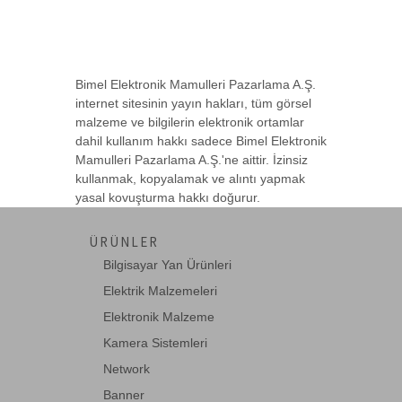
74HC367
TRI STATE HEX BUFFER
Bimel Elektronik Mamulleri Pazarlama A.Ş.
internet sitesinin yayın hakları, tüm görsel
malzeme ve bilgilerin elektronik ortamlar
dahil kullanım hakkı sadece Bimel Elektronik
74HC688
Mamulleri Pazarlama A.Ş.'ne aittir. İzinsiz
kullanmak, kopyalamak ve alıntı yapmak
8 BIT EQUALITY COMPARATOR
yasal kovuşturma hakkı doğurur.
ÜRÜNLER
74HC73
Bilgisayar Yan Ürünleri
DUAL JK FLIP FLOP + CLEAR
Elektrik Malzemeleri
Elektronik Malzeme
Kamera Sistemleri
74LS107
Network
DUAL J-K F/F WITH CLEAR
Banner