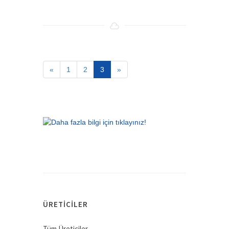
«
1
2
3
»
ÜRETICILER
Tüm Üreticiler