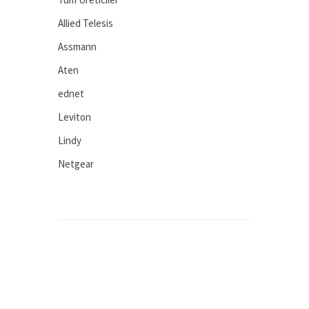
Allied Telesis
Assmann
Aten
ednet
Leviton
Lindy
Netgear
Planet
Ruckus Wireless
Ruijie
Teltonika
Viavi