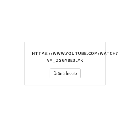
HTTPS://WWW.YOUTUBE.COM/WATCH?
V=_ZSGY8E3LYK
Ürünü İncele