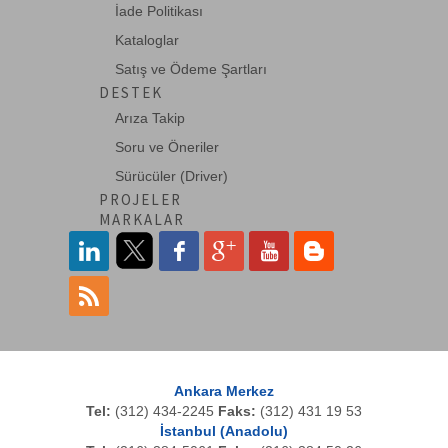
İade Politikası
Kataloglar
Satış ve Ödeme Şartları
DESTEK
Arıza Takip
Soru ve Öneriler
Sürücüler (Driver)
PROJELER
MARKALAR
Ankara Merkez
Tel:
(312) 434-2245
Faks:
(312) 431 19 53
İstanbul (Anadolu)