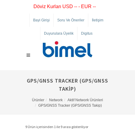
Döviz Kurları USD -- - EUR --
Bayi Girişi
Soru Ve Öneriler
İletişim
Duyurulara Üyelik
Digitus
GPS/GNSS TRACKER (GPS/GNSS
TAKIP)
Ürünler
Network
Aktif Network Ürünleri
GPS/GNSS Tracker (GPS/GNSS Takip)
9 Ürün içerisinden 1 ile 9 arası gösteriliyor