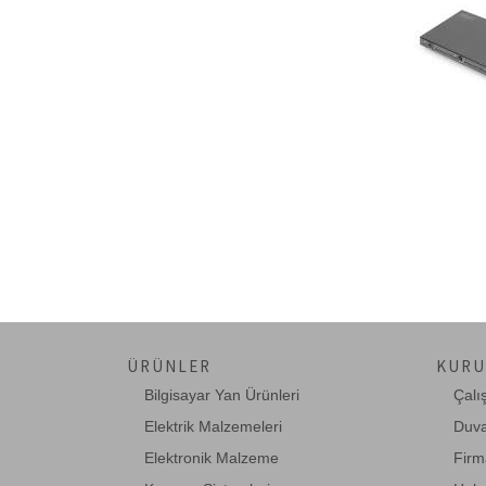
ÜRÜNLER
KURU
Bilgisayar Yan Ürünleri
Çalı
Elektrik Malzemeleri
Duva
Elektronik Malzeme
Firm