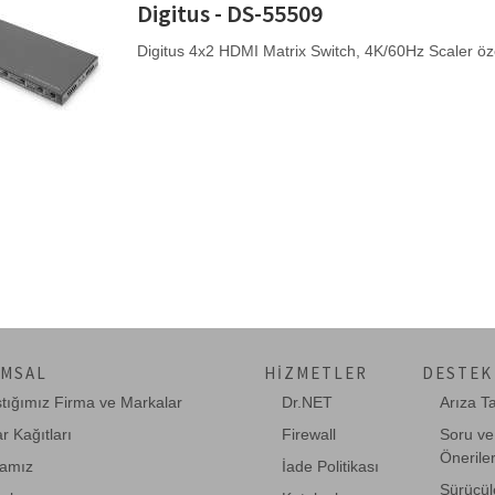
Digitus - DS-55509
Digitus 4x2 HDMI Matrix Switch, 4K/60Hz Scaler öz
MSAL
HIZMETLER
DESTEK
ştığımız Firma ve Markalar
Dr.NET
Arıza T
r Kağıtları
Firewall
Soru ve
Önerile
amız
İade Politikası
Sürücül