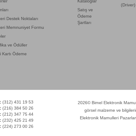
rler
Kataloglar
(Driver)
anları
Satış ve
Ödeme
eri Destek Noktaları
Şartları
eri Memnuniyet Formu
eler
fika ve Ödüller
i Kartı Ödeme
:
(312) 431 19 53
2026© Bimel Elektronik Mamulle
:
(216) 384 50 26
görsel malzeme ve bilgileri
:
(212) 347 75 44
Elektronik Mamulleri Pazarlam
:
(232) 425 21 49
:
(224) 273 00 26