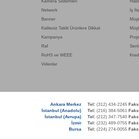
Kamera Sistemleri
Habe
Network
İş İl
Banner
Müşt
Kalitesiz Taklit Ürünlere Dikkat
Müşt
Kampanya
Proj
Raf
Serti
RoHS ve WEEE
Kred
Videolar
Ankara Merkez
Tel:
(312) 434-2245
Faks
İstanbul (Anadolu)
Tel:
(216) 384-5061
Faks
İstanbul (Avrupa)
Tel:
(212) 347-7540
Faks
İzmir
Tel:
(232) 489-0755
Faks
Bursa
Tel:
(224) 274-0055
Faks