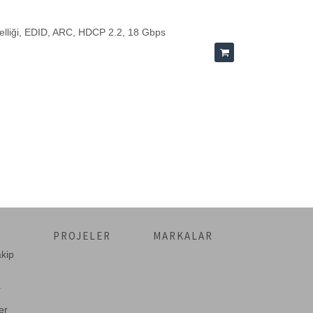
elliği, EDID, ARC, HDCP 2.2, 18 Gbps
PROJELER
MARKALAR
akip
r
er