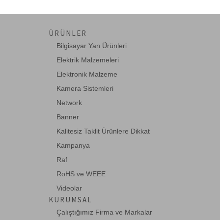
ÜRÜNLER
Bilgisayar Yan Ürünleri
Elektrik Malzemeleri
Elektronik Malzeme
Kamera Sistemleri
Network
Banner
Kalitesiz Taklit Ürünlere Dikkat
Kampanya
Raf
RoHS ve WEEE
Videolar
KURUMSAL
Çalıştığımız Firma ve Markalar