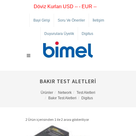
Döviz Kurları USD -- - EUR --
Bayi Girişi
Soru Ve Öneriler
İletişim
Duyurulara Üyelik
Digitus
BAKIR TEST ALETLERI
Ürünler
Network
Test Aletleri
Bakır Test Aletleri
Digitus
2 Ürün içerisinden 1 ile 2 arası gösteriliyor