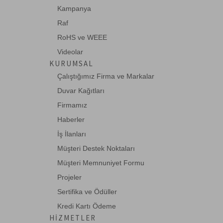
Kampanya
BC-PWR-C19-C20-018DCZH
Raf
Beek Güç Kablosu, C19 <-> C20, 1.80
metre 3*1.5MM-->
RoHS ve WEEE
Videolar
KURUMSAL
BC-PWR-C19-C20-018MDC
Çalıştığımız Firma ve Markalar
Beek Güç Kablosu Schuko C19 <-> C20,
Duvar Kağıtları
1.8 metre, H-->
Firmamız
Haberler
BC-PWR-C19-C20-1M
İş İlanları
Beek Güç Kablosu, C19 <-> C20, H05VV-
F1.0*3, SF-3-->
Müşteri Destek Noktaları
Müşteri Memnuniyet Formu
Projeler
BC-PWR-SCH-C15-018DC
Sertifika ve Ödüller
Beek Güç Kablosu Schuko <-> C15, 1.8
metre, H05VV-->
Kredi Kartı Ödeme
HIZMETLER