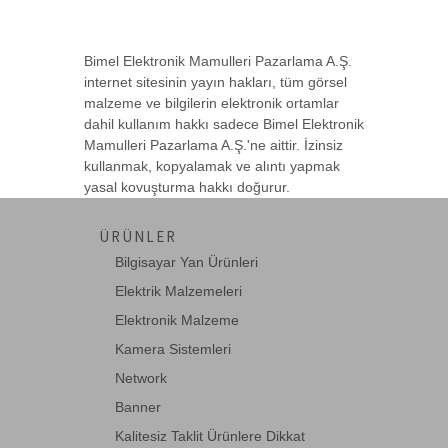
AR-POWER
Bimel Elektronik Mamulleri Pazarlama A.Ş.
Güç (Power) Ara Kablosu, Dişi - Erkek
internet sitesinin yayın hakları, tüm görsel
malzeme ve bilgilerin elektronik ortamlar
dahil kullanım hakkı sadece Bimel Elektronik
Mamulleri Pazarlama A.Ş.'ne aittir. İzinsiz
BC-PWR-C13-C14-018
kullanmak, kopyalamak ve alıntı yapmak
Beek C13-C14 Güç Kablosu, 1.8 metre,
yasal kovuşturma hakkı doğurur.
H05VV-F 3*0.-->
ÜRÜNLER
BC-PWR-C13-C14-018DCZH
Bilgisayar Yan Ürünleri
Beek Güç Kablosu C13 <-> C14, 1.8
Elektrik Malzemeleri
metre, 1.5mm Ti-->
Elektronik Malzeme
Kamera Sistemleri
BC-PWR-C14-C15-018DC
Network
Beek Güç Kablosu, C14 <-> C15, 1.8
Banner
metre, H05VV-F-->
Kalitesiz Taklit Ürünlere Dikkat