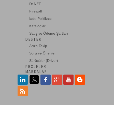
Dr.NET
BC-PWR-SCH-C15-030
Firewall
Beek Güç Kablosu, Schuko-C15, 3 metre,
3x0.75mm
İade Politikası
Kataloglar
Satış ve Ödeme Şartları
BC-PWR-SCH-C19-018
DESTEK
Beek Güç Kablosu, Schuko-C19, 1,8
Arıza Takip
metre, 1.00 mm<-->
Soru ve Öneriler
Sürücüler (Driver)
BC-PWR-SCH-C19-018DCZH
PROJELER
Beek Güç Kablosu, Schuko to C19 1.8 mt
MARKALAR
H05VV-F 3*-->
BC-PWR-SCH-C19-030
Beek Güç Kablosu, Schuko-C19, 3 metre,
1.00 mm