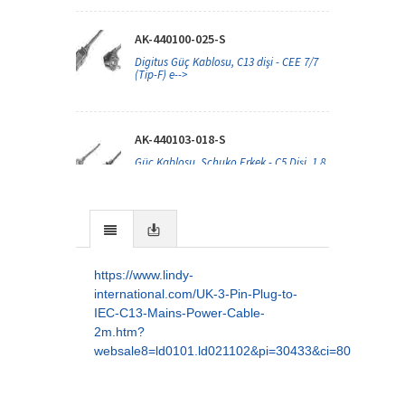
AK-440100-025-S
Digitus Güç Kablosu, C13 dişi - CEE 7/7
(Tip-F) e-->
AK-440103-018-S
Güç Kablosu, Schuko Erkek - C5 Dişi, 1.8
metre, H-->
AK-440201-018-S
Digitus PC-Monitör Arası Güç Kablosu,
https://www.lindy-
C14 erkek --->
international.com/UK-3-Pin-Plug-to-
IEC-C13-Mains-Power-Cable-
2m.htm?
AK-440201-018-S-RO
websale8=ld0101.ld021102&pi=30433&ci=80
PC-MONITOR Güç kablosu, 1,8M, C14ee-
C13d (AK 503 2M)