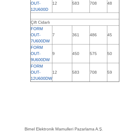
OUT-
12
583
708
48
12U600D
Çift Cidarlı
FORM
OUT-
7
361
486
45
7U600DW
FORM
OUT-
9
450
575
50
9U600DW
FORM
OUT-
12
583
708
59
12U600DW
Bimel Elektronik Mamulleri Pazarlama A.Ş.