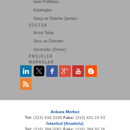
İade Politikası
Kataloglar
Satış ve Ödeme Şartları
DESTEK
Arıza Takip
Soru ve Öneriler
Sürücüler (Driver)
PROJELER
MARKALAR
Ankara Merkez
Tel:
(312) 434-2245
Faks:
(312) 431 19 53
İstanbul (Anadolu)
Tel:
(216) 384-5061
Faks:
(216) 384 50 26