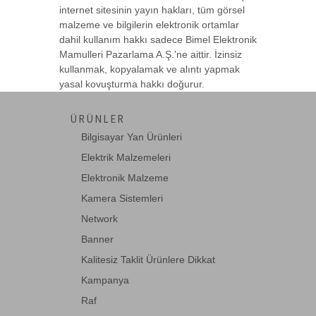
internet sitesinin yayın hakları, tüm görsel
malzeme ve bilgilerin elektronik ortamlar
dahil kullanım hakkı sadece Bimel Elektronik
Mamulleri Pazarlama A.Ş.'ne aittir. İzinsiz
kullanmak, kopyalamak ve alıntı yapmak
yasal kovuşturma hakkı doğurur.
ÜRÜNLER
Bilgisayar Yan Ürünleri
Elektrik Malzemeleri
Elektronik Malzeme
Kamera Sistemleri
Network
Banner
Kalitesiz Taklit Ürünlere Dikkat
Kampanya
Raf