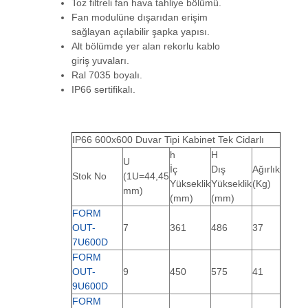
Toz filtreli fan hava tahliye bölümü.
Fan modulüne dışarıdan erişim
sağlayan açılabilir şapka yapısı.
Alt bölümde yer alan rekorlu kablo
giriş yuvaları.
Ral 7035 boyalı.
IP66 sertifikalı.
IP66 600x600 Duvar Tipi Kabinet
Tek Cidarlı
h
H
U
İç
Dış
Ağırlık
Stok No
(1U=44,45
Yükseklik
Yükseklik
(Kg)
mm)
(mm)
(mm)
FORM
OUT-
7
361
486
37
7U600D
FORM
OUT-
9
450
575
41
9U600D
FORM