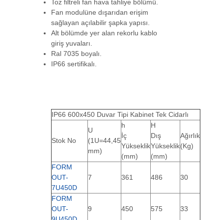
Toz filtreli fan hava tahliye bölümü.
Fan modulüne dışarıdan erişim
sağlayan açılabilir şapka yapısı.
Alt bölümde yer alan rekorlu kablo
giriş yuvaları.
Ral 7035 boyalı.
IP66 sertifikalı.
IP66 600x450 Duvar Tipi Kabinet
Tek Cidarlı
h
H
U
İç
Dış
Ağırlık
Stok No
(1U=44,45
Yükseklik
Yükseklik
(Kg)
mm)
(mm)
(mm)
FORM
OUT-
7
361
486
30
7U450D
FORM
OUT-
9
450
575
33
9U450D