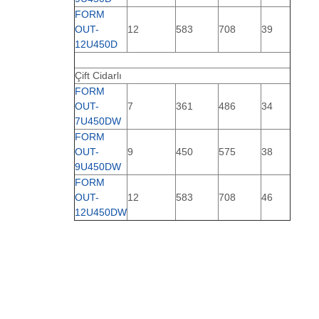
FORM
OUT-
12
583
708
39
12U450D
Çift Cidarlı
FORM
OUT-
7
361
486
34
7U450DW
FORM
OUT-
9
450
575
38
9U450DW
FORM
OUT-
12
583
708
46
12U450DW