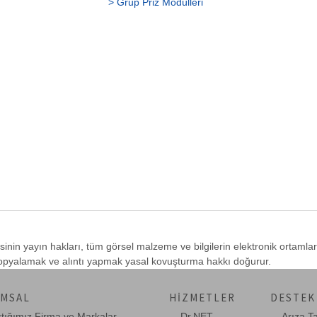
> Grup Priz Modülleri
sinin yayın hakları, tüm görsel malzeme ve bilgilerin elektronik ortamla
 kopyalamak ve alıntı yapmak yasal kovuşturma hakkı doğurur.
MSAL
HIZMETLER
DESTEK
ştığımız Firma ve Markalar
Dr.NET
Arıza T