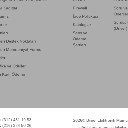
r Kağıtları
Firewall
Soru ve
Önerile
amız
İade Politikası
Sürücül
rler
Kataloglar
(Driver)
anları
Satış ve
Ödeme
eri Destek Noktaları
Şartları
eri Memnuniyet Formu
eler
fika ve Ödüller
i Kartı Ödeme
:
(312) 431 19 53
2026© Bimel Elektronik Mamulle
:
(216) 384 50 26
görsel malzeme ve bilgileri