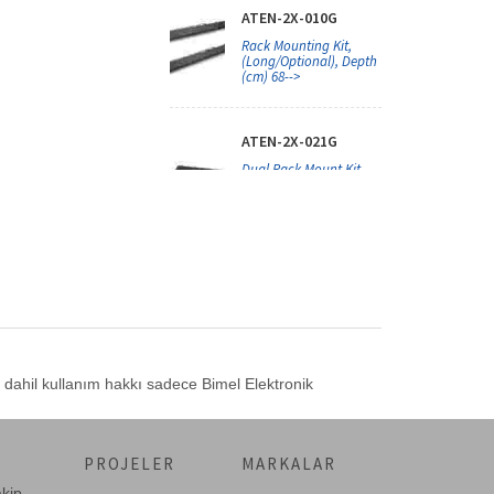
ATEN-2X-010G
Rack Mounting Kit,
(Long/Optional), Depth
(cm) 68-->
ATEN-2X-021G
Dual Rack Mount Kit
ATEN-2X005
KVM (Keyboard/Video
Monitor/Mouse) Switch
için 19-->
r dahil kullanım hakkı sadece Bimel Elektronik
ATEN-VE-RMK1U
Video Extender Rack
Mount Kit
PROJELER
MARKALAR
akip