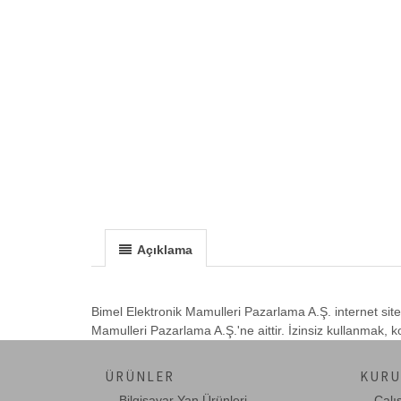
Açıklama
Bimel Elektronik Mamulleri Pazarlama A.Ş. internet site
Mamulleri Pazarlama A.Ş.'ne aittir. İzinsiz kullanmak,
ÜRÜNLER
KURU
Bilgisayar Yan Ürünleri
Çalı