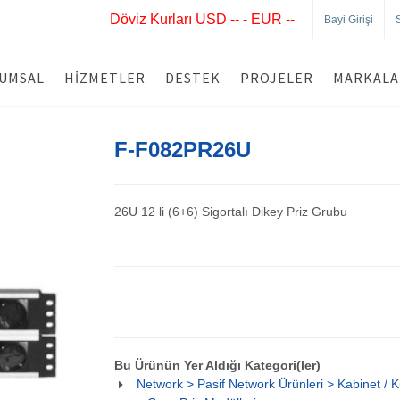
Döviz Kurları USD -- - EUR --
Bayi Girişi
UMSAL
HIZMETLER
DESTEK
PROJELER
MARKALA
F-F082PR26U
26U 12 li (6+6) Sigortalı Dikey Priz Grubu
Bu Ürünün Yer Aldığı Kategori(ler)
Network > Pasif Network Ürünleri > Kabinet / K