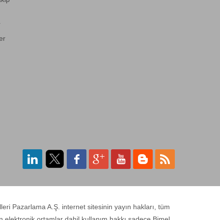
F-F0126KA01
Aydınlatma On/Off
r
Switch'li
er
F-F021F2V
2'li Fan modülü (Duvar
Tipi Fanlar)
F-F022F2
2'li Fan Modülü
F-F022F4
4 lü Fan modülü (Dikili
Tip Fanlar)
ri Pazarlama A.Ş. internet sitesinin yayın hakları, tüm
n elektronik ortamlar dahil kullanım hakkı sadece Bimel