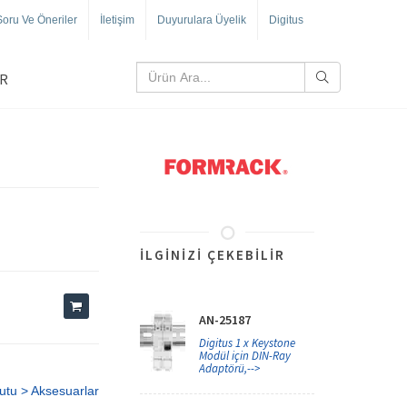
Soru Ve Öneriler
İletişim
Duyurulara Üyelik
Digitus
R
İLGINIZI ÇEKEBILIR
AN-25187
Digitus 1 x Keystone
Modül için DIN-Ray
Adaptörü,-->
utu > Aksesuarlar