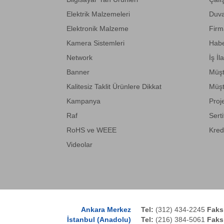
Elektrik Malzemeleri
Duva
Elektronik Malzeme
Firm
Kamera Sistemleri
Habe
Network
İş İl
Banner
Müşt
Kalitesiz Taklit Ürünlere Dikkat
Müşt
Kampanya
Proj
Raf
Serti
RoHS ve WEEE
Kred
Videolar
Ankara Merkez
Tel:
(312) 434-2245
Faks
İstanbul (Anadolu)
Tel:
(216) 384-5061
Faks