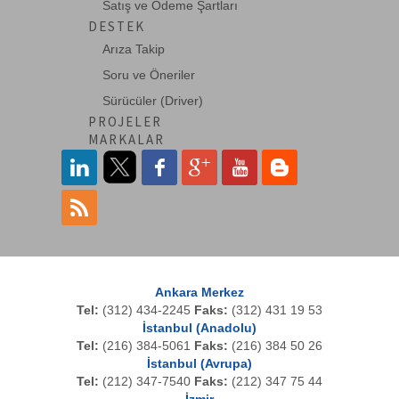
Satış ve Ödeme Şartları
DESTEK
Arıza Takip
Soru ve Öneriler
Sürücüler (Driver)
PROJELER
MARKALAR
Ankara Merkez
Tel:
(312) 434-2245
Faks:
(312) 431 19 53
İstanbul (Anadolu)
Tel:
(216) 384-5061
Faks:
(216) 384 50 26
İstanbul (Avrupa)
Tel:
(212) 347-7540
Faks:
(212) 347 75 44