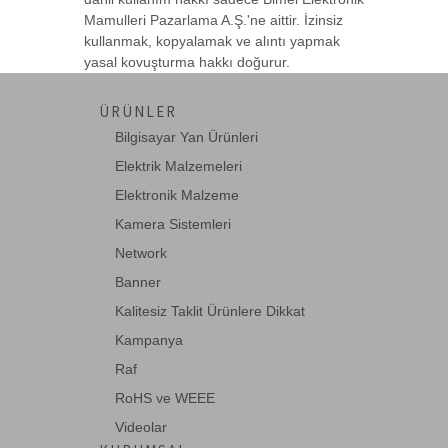
Mamulleri Pazarlama A.Ş.'ne aittir. İzinsiz
kullanmak, kopyalamak ve alıntı yapmak
yasal kovuşturma hakkı doğurur.
ÜRÜNLER
Bilgisayar Yan Ürünleri
Elektrik Malzemeleri
Elektronik Malzeme
Kamera Sistemleri
Network
Banner
Kalitesiz Taklit Ürünlere Dikkat
Kampanya
Raf
RoHS ve WEEE
Videolar