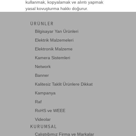
kullanmak, kopyalamak ve alıntı yapmak
Digitus Modüler Patch Panel, zırhlı, 24-
yasal kovuşturma hakkı doğurur.
port boş,-->
ÜRÜNLER
Bilgisayar Yan Ürünleri
DN-91412
Elektrik Malzemeleri
Digitus 24 Port Boş Patch Panel,
Zırhlı/Zırhsız K-->
Elektronik Malzeme
Kamera Sistemleri
Network
DN-91508U
Digitus 10 Inch 8 Port CAT.5E UTP Patch
Banner
Panel, 50-->
Kalitesiz Taklit Ürünlere Dikkat
Kampanya
DN-91608SD
Raf
Digitus 8 Port CAT 6 Patch Panel, Class
RoHS ve WEEE
E, masaüs-->
Videolar
KURUMSAL
Çalıştığımız Firma ve Markalar
DN-91624S-EA