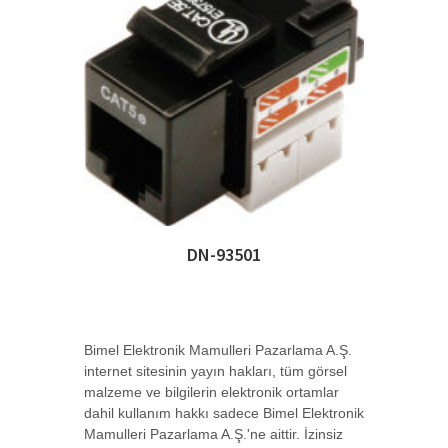
DN-91325-1
Digitus 19 Inch 25 port CAT-3 ISDN Patch
Panel, Z-->
DN-91350-1
Digitus 19 Inch 50 port CAT-3 ISDN Patch
Panel, Z-->
DN-91410
Digitus 24 Port Boş Patch Panel, Zırhlı,
DN-93501
1U Yükse-->
DN-91411
Bimel Elektronik Mamulleri Pazarlama A.Ş.
Digitus 24 Port Boş Patch Panel, Zırhlı,
internet sitesinin yayın hakları, tüm görsel
1U Yükse-->
malzeme ve bilgilerin elektronik ortamlar
dahil kullanım hakkı sadece Bimel Elektronik
Mamulleri Pazarlama A.Ş.'ne aittir. İzinsiz
DN-91411-LF