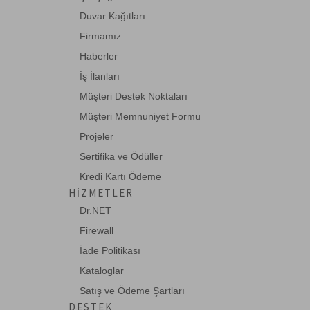
Digitus 19 Inch 24 Port Cat-6a EA Sınıfı
Duvar Kağıtları
FTP Patc-->
Firmamız
Haberler
DN-91624S-SL-EA
İş İlanları
Digitus 24 port CAT. 6A (Category 6A),
Müşteri Destek Noktaları
Class EA P-->
Müşteri Memnuniyet Formu
Projeler
DN-91624U
Sertifika ve Ödüller
Digitus 19" 24 Port Cat-6 UTP Patch
Kredi Kartı Ödeme
Panel, 8P8C, -->
HIZMETLER
Dr.NET
DN-93706
Firewall
Digitus 12 port Modüler Masaüstü Tip
İade Politikası
Patch Panel,-->
Kataloglar
Satış ve Ödeme Şartları
DN-BLIND-LC
DESTEK