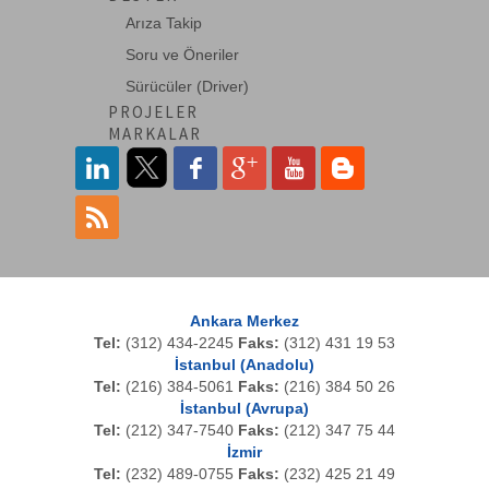
Digitus LC Coupler için Keystone
Arıza Takip
Çerçevesi Beyaz -->
Soru ve Öneriler
Sürücüler (Driver)
PROJELER
DN-BLIND-SW
MARKALAR
Tozdan Korumak İçin Kapak, Patch
Paneller İçin
Ankara Merkez
Tel:
(312) 434-2245
Faks:
(312) 431 19 53
İstanbul (Anadolu)
Tel:
(216) 384-5061
Faks:
(216) 384 50 26
İstanbul (Avrupa)
Tel:
(212) 347-7540
Faks:
(212) 347 75 44
İzmir
Tel:
(232) 489-0755
Faks:
(232) 425 21 49