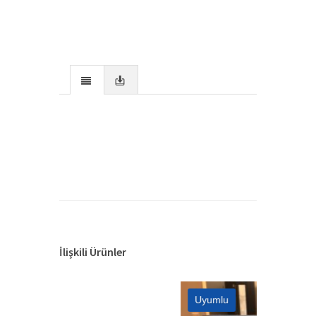
İlişkili Ürünler
Uyumlu
Tama