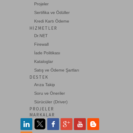
Projeler
Digitus USB 2.0 Repeater / Uzatma
Kablosu, USB A -->
Sertifika ve Ödüller
Kredi Kartı Ödeme
HIZMETLER
DA-73104
Dr.NET
Digitus USB 3.0 Repeater / Uzatma
Kablosu, USB A -->
Firewall
İade Politikası
Kataloglar
DA-73105
Satış ve Ödeme Şartları
Digitus USB 3.0 Repeater / Uzatma
Kablosu, 10 met-->
DESTEK
Arıza Takip
Soru ve Öneriler
DA-73107
Sürücüler (Driver)
Digitus USB 3.0 Repeater / Uzatma
Kablosu, 20 met-->
PROJELER
MARKALAR
ED-84131