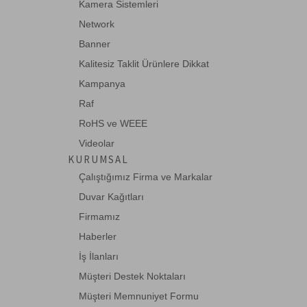
Kamera Sistemleri
Beek USB 3.0 Uzatma Kablosu, USB A
Erkek <-> USB -->
Network
Banner
Kalitesiz Taklit Ürünlere Dikkat
BA-USB3-EXT-25-1
Kampanya
Beek USB 3.0 Uzatma Kablosu, USB A
Erkek <-> USB -->
Raf
RoHS ve WEEE
Videolar
BC-USB-2AA-MF-02
KURUMSAL
Beek USB 2.0 Uzatma Kablosu, USB A
Erkek <-> USB -->
Çalıştığımız Firma ve Markalar
Duvar Kağıtları
Firmamız
DA-70130-4
Haberler
Digitus USB Repeater Kablosu, USB 2.0,
5 metre
İş İlanları
Müşteri Destek Noktaları
Müşteri Memnuniyet Formu
DA-73102