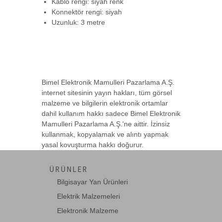
Kablo rengi: siyah renk
USB 3.0 Aktif Uzatıcı, 5 metre
Konnektör rengi: siyah
5M USB 3.0 Ex-->
Uzunluk: 3 metre
BA-USB2-EXT-15-1
Beek USB 2.0 Uzatma Kablosu, USB A
Erkek - USB A -->
Bimel Elektronik Mamulleri Pazarlama A.Ş.
internet sitesinin yayın hakları, tüm görsel
malzeme ve bilgilerin elektronik ortamlar
BA-USB2-EXT-20-1
dahil kullanım hakkı sadece Bimel Elektronik
Beek USB 2.0 Uzatma Kablosu, USB A
Mamulleri Pazarlama A.Ş.'ne aittir. İzinsiz
Erkek <-> USB -->
kullanmak, kopyalamak ve alıntı yapmak
yasal kovuşturma hakkı doğurur.
BA-USB3-EXT-10-1
ÜRÜNLER
Beek USB 3.0 Uzatma Kablosu, USB A
Bilgisayar Yan Ürünleri
Erkek <-> USB -->
Elektrik Malzemeleri
Elektronik Malzeme
BA-USB3-EXT-15-1