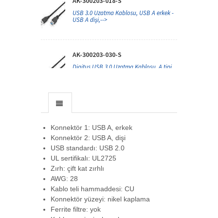
AK-300203-018-S
USB 3.0 Uzatma Kablosu, USB A erkek -
USB A dişi,-->
AK-300203-030-S
Digitus USB 3.0 Uzatma Kablosu, A tipi
St/Bu, 3 -->
AK-300210-020-S
USB Tip C™ Uzatma Kablosu, Tip C
Konnektör 1: USB A, erkek
Erkek <-> Tip C -->
Konnektör 2: USB A, dişi
USB standardı: USB 2.0
UL sertifikalı: UL2725
ATEN-UE3415F
Zırh: çift kat zırhlı
15 m Ultra HD USB-C Active Optical
AWG: 28
Cable
Kablo teli hammaddesi: CU
Konnektör yüzeyi: nikel kaplama
Ferrite filtre: yok
ATEN-UE350A