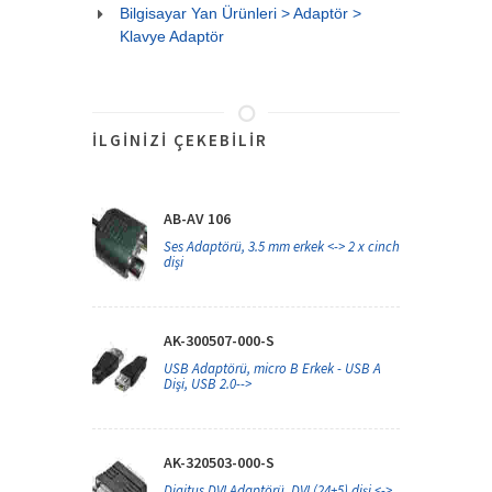
Bilgisayar Yan Ürünleri > Adaptör >
Klavye Adaptör
İLGINIZI ÇEKEBILIR
AB-AV 106
Ses Adaptörü, 3.5 mm erkek <-> 2 x cinch
dişi
AK-300507-000-S
USB Adaptörü, micro B Erkek - USB A
Dişi, USB 2.0-->
AK-320503-000-S
Digitus DVI Adaptörü, DVI (24+5) dişi <->