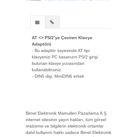
DVI-I D-->
AK-340407-001-W
Mini DisplayPort (mini DP) <-> VGA
AT <> PS/2’ye Çeviren Klavye
Adaptörü, mini-->
Adaptörü
- Bu adaptör sayesinde AT tipi
klavyenizi PC kasanızın PS/2 girişi
AK-340602-000-S
bulunan klavye yuvasından
Digitus DisplayPort Adaptörü, DP Erkek -
kullanabilirsiniz.
HDMI tip-->
- DIN5 dişi, MiniDIN6 erkek
AK-610512-000-I
Digitus Mini Gender Changer, DB15HD
dişi, DB15HD -->
Bimel Elektronik Mamulleri Pazarlama A.Ş.
internet sitesinin yayın hakları, tüm görsel
malzeme ve bilgilerin elektronik ortamlar
AK-610513-000-I
dahil kullanım hakkı sadece Bimel Elektronik
Null Modem Adaptörü, DSUB, 9-pin,