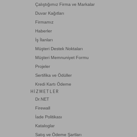
Tip C Er-->
Çalıştığımız Firma ve Markalar
Duvar Kağıtları
Firmamız
BC-DSP-ADP-DP-HA-1-HD
Haberler
Beek DisplayPort (DP) <-> HDMI
Adaptörü, DP Erkek-->
İş İlanları
Müşteri Destek Noktaları
BC-DSP-MDP-HA-1
Müşteri Memnuniyet Formu
Beek Mini DisplayPort (mini DP) <->
Projeler
HDMI Adaptörü-->
Sertifika ve Ödüller
Kredi Kartı Ödeme
HIZMETLER
BC-SER-ADP-DB25-MM
Beek Mini Gender Changer, DB25 Erkek
Dr.NET
<-> DB25 Erkek
Firewall
İade Politikası
DA-10080
Kataloglar
Digitus Kablosuz Şarj Pad/Altlık,
Satış ve Ödeme Şartları