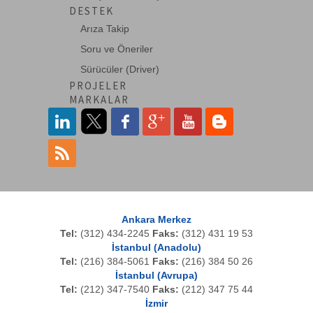
Mıknatıslı, 15W-->
DESTEK
Arıza Takip
Soru ve Öneriler
DA-70460
Digitus Micro HDMI <-> VGA Çevirici
Sürücüler (Driver)
Adaptör, Giri-->
PROJELER
MARKALAR
DN-3027
Digitus USB Tip C Gigabit Ethernet
Adaptörü
-->
DN-93902
Ankara Merkez
Digitus CAT 5e Kablolara Ek Yapmak için
Tel:
(312) 434-2245
Kutu, LSA-->
Faks:
(312) 431 19 53
İstanbul (Anadolu)
Tel:
(216) 384-5061
Faks:
(216) 384 50 26
İstanbul (Avrupa)
IADAP SCSI-310
Tel:
(212) 347-7540
Faks:
(212) 347 75 44
SCSI 310 Adaptörü, Erkek / Erkek
İzmir