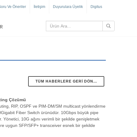
Soru Ve Öneriler
İletişim
Duyurulara Üyelik
Digitus
R
TÜM HABERLERE GERI DÖN...
uting Çözümü
ting, RIP, OSPF ve PIM-DM/SM multicast yönlendirme
1/10Gigabit Fiber Switch ürünüdür. 10Gbps büyük pipe
r. Yönetici, 10G ağını verimli bir şekilde genişletmek
göre uygun SFP/SFP+ transceiver esnek bir şekilde