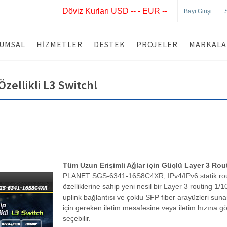
Döviz Kurları USD -- - EUR --
Bayi Girişi
UMSAL
HIZMETLER
DESTEK
PROJELER
MARKALA
zellikli L3 Switch!
Tüm Uzun Erişimli Ağlar için Güçlü Layer 3 Ro
PLANET SGS-6341-16S8C4XR, IPv4/IPv6 statik rou
özelliklerine sahip yeni nesil bir Layer 3 routing 
uplink bağlantısı ve çoklu SFP fiber arayüzleri suna
için gereken iletim mesafesine veya iletim hızına 
seçebilir.