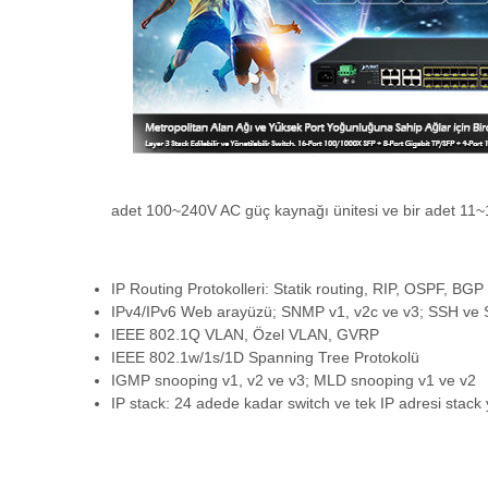
adet 100~240V AC güç kaynağı ünitesi ve bir adet 11~1
IP Routing Protokolleri: Statik routing, RIP, OSPF, BG
IPv4/IPv6 Web arayüzü; SNMP v1, v2c ve v3; SSH ve 
IEEE 802.1Q VLAN, Özel VLAN, GVRP
IEEE 802.1w/1s/1D Spanning Tree Protokolü
IGMP snooping v1, v2 ve v3; MLD snooping v1 ve v2
IP stack: 24 adede kadar switch ve tek IP adresi stack