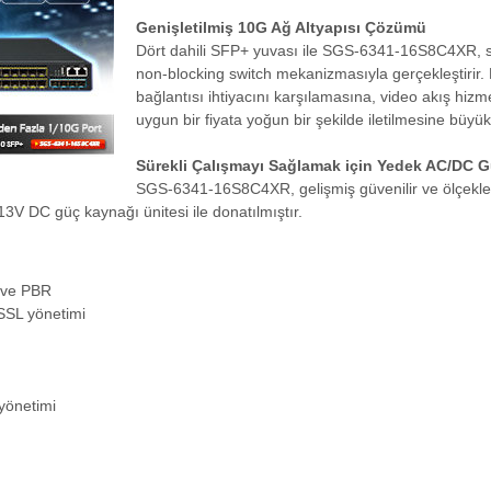
Genişletilmiş 10G Ağ Altyapısı Çözümü
Dört dahili SFP+ yuvası ile SGS-6341-16S8C4XR, s
non-blocking switch mekanizmasıyla gerçekleştirir
bağlantısı ihtiyacını karşılamasına, video akış hizm
uygun bir fiyata yoğun bir şekilde iletilmesine büyü
Sürekli Çalışmayı Sağlamak için Yedek AC/DC 
SGS-6341-16S8C4XR, gelişmiş güvenilir ve ölçeklen
3V DC güç kaynağı ünitesi ile donatılmıştır.
P ve PBR
SSL yönetimi
 yönetimi