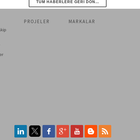
TÜM HABERLERE GERI DÖN...
PROJELER
MARKALAR
akip
r
er