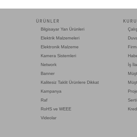
ÜRÜNLER
KURU
Bilgisayar Yan Ürünleri
Çalı
Elektrik Malzemeleri
Duva
Elektronik Malzeme
Firm
Kamera Sistemleri
Habe
Network
İş İl
Banner
Müşt
Kalitesiz Taklit Ürünlere Dikkat
Müşt
Kampanya
Proj
Raf
Serti
RoHS ve WEEE
Kred
Videolar