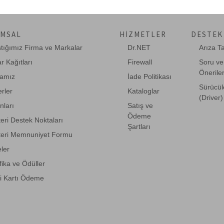
MSAL
HIZMETLER
DESTEK
ştığımız Firma ve Markalar
Dr.NET
Arıza T
r Kağıtları
Firewall
Soru ve
Önerile
amız
İade Politikası
Sürücül
rler
Kataloglar
(Driver)
anları
Satış ve
Ödeme
eri Destek Noktaları
Şartları
eri Memnuniyet Formu
eler
fika ve Ödüller
i Kartı Ödeme