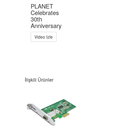
kullanmak, kopyalamak ve alıntı yapmak
yasal kovuşturma hakkı doğurur.