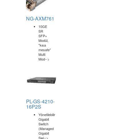
NG-AXM761
10GE
SR
SFP+
Modül,
"kısa
mesafe"
Multi
Mod-->
PL-GS-4210-
16P2S
Yönetilebilir
Gigabit
Switch