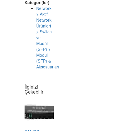
Bu Ürünün
Yer Aldığı
Kategori(ler)
Network
> Aktif
Network
Ürünleri
> Switch
ve
Modül
(SFP) >
Modül
(SFP) &
Aksesuarları
İlginizi
Çekebilir