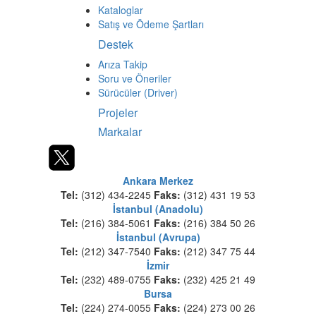
Videolar
Kurumsal
Çalıştığımız Firma ve Markalar
Duvar Kağıtları
Firmamız
Haberler
İş İlanları
Müşteri Destek Noktaları
Müşteri Memnuniyet Formu
Projeler
Sertifika ve Ödüller
Kredi Kartı Ödeme
Hizmetler
Dr.NET
Firewall
İade Politikası
Kataloglar
Satış ve Ödeme Şartları
Destek
Arıza Takip