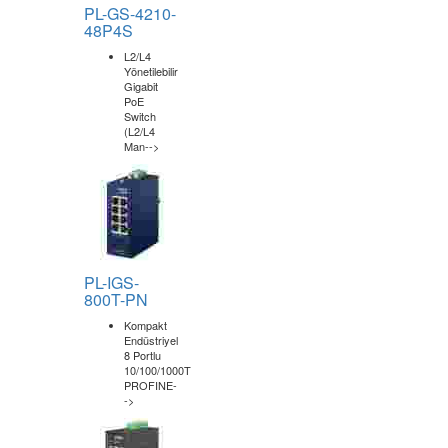
PL-GS-4210-
48P4S
L2/L4
Yönetilebilir
Gigabit
PoE
Switch
(L2/L4
Man-->
PL-IGS-
800T-PN
Kompakt
Endüstriyel
8 Portlu
10/100/1000T
PROFINE-
->