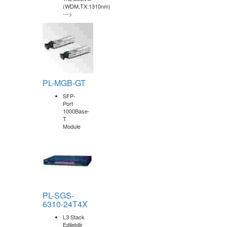
100Base-
BX
Transceiver
(WDM,TX:1310nm)
--->
PL-MGB-GT
SFP-
Port
1000Base-
T
Module
PL-SGS-
6310-24T4X