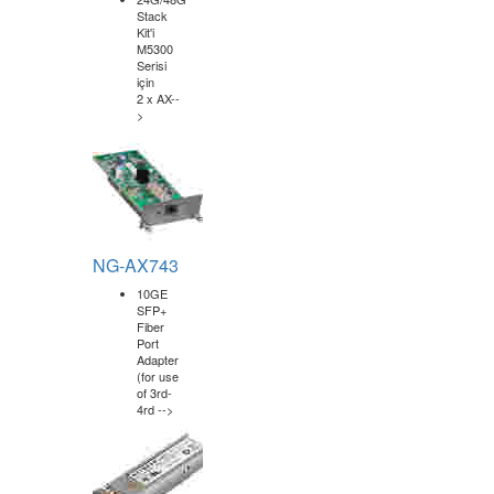
NG-AX742
24G/48G
Stack
Kit'i
M5300
Serisi
için
2 x AX--
>
NG-AX743
10GE
SFP+
Fiber
Port
Adapter
(for use
of 3rd-
4rd -->