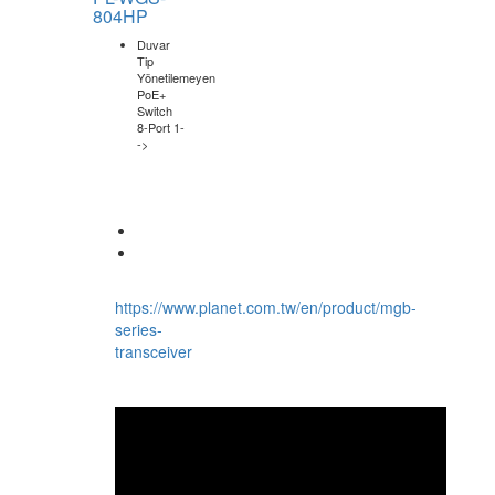
PL-WGS-
804HP
Duvar
Tip
Yönetilemeyen
PoE+
Switch
8-Port 1-
->
https://www.planet.com.tw/en/product/mgb-
series-
transceiver