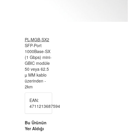
PL-MGB-SX2
SFP-Port
1000Base-SX
(1 Gbps) mini-
GBIC modüle
50 veya 62.5
µ MM kablo
üzerinden -
2km
EAN:
4711213687594