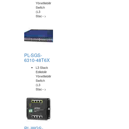
L3 Stack
Edilebilir
Yönetilebilir
Switch
(L3
Stac-->
PL-SGS-
6310-48T6X
L3 Stack
Edilebilir
Yönetilebilir
Switch
(L3
Stac-->