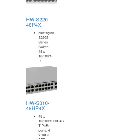
HW-S220-
48P4X
ekitEngine
S220S
Series
Switch
48 x
10/100/1-
->
HW-S310-
48HP4X
48 x
10/100/1000BASE-