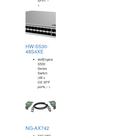
T PoE+
ports, 4
x 10GE
SFP+ --
>
HW-S530-
48S4XE
ekitEngine
S530
Series
Switch
(48 x
GE SFP
ports,-->