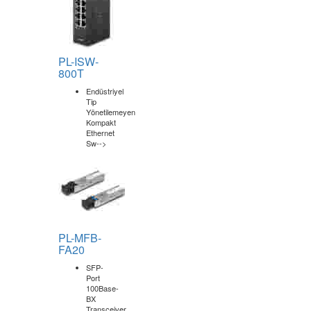
PL-ISW-
800T
Endüstriyel
Tip
Yönetilemeyen
Kompakt
Ethernet
Sw-->
PL-MFB-
FA20
SFP-
Port