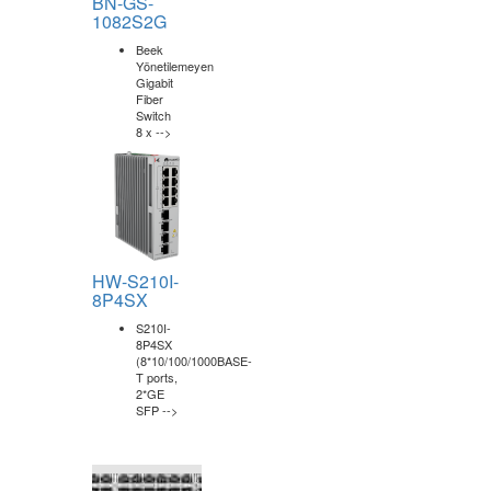
BN-GS-
1082S2G
Beek
Yönetilemeyen
Gigabit
Fiber
Switch
8 x -->
HW-S210I-
8P4SX
S210I-
8P4SX
(8*10/100/1000BASE-
T ports,
2*GE
SFP -->