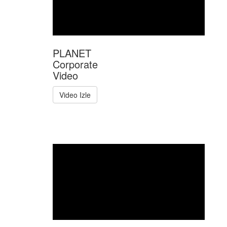
İlişkili Ürünler
Uyumlu
PL-ENW-
9701
Bimel Elektronik Mamulleri Pazarlama A.Ş.
internet sitesinin yayın hakları, tüm görsel
malzeme ve bilgilerin elektronik ortamlar
dahil kullanım hakkı sadece Bimel Elektronik
Mamulleri Pazarlama A.Ş.'ne aittir. İzinsiz