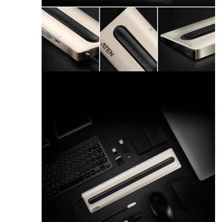
Ürünleri >
USB
Grafik
Adaptörü
> USB Tip
C <-> VGA
Grafik
Adaptörü
Bilgisayar
Yan
Ürünleri >
USB
Ürünleri >
USB
Grafik
Adaptörü
> USB Tip
C <->
HDMI
Grafik
Adaptörü
Bilgisayar