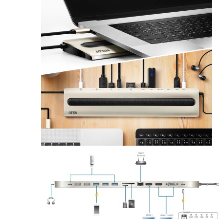
Ethernet
Adaptörü
Bilgisayar
Yan
Ürünleri >
Docking
Station
Bilgisayar
Yan
Ürünleri >
Çeviriciler
/ Sinyal
Çeviriciler
/
Converter
> USB Tip
C <-> VGA
Grafik
Adaptörü
Bilgisayar
Yan
Ürünleri >