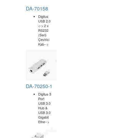
Çok
fonksiyonlu,
güçlü
ve
şık
4K
veya
Çift
Full
HD
1080p'yi
destekler