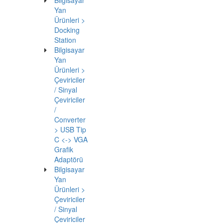
Through
BA-DCK-
UC08DH
Beek 8
in 1 USB
Tip C
Docking
Station
Beek 8--
>
BA-DCK-
UC10