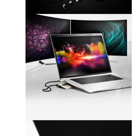
Yan
Ürünleri >
USB
Ürünleri >
USB
Ethernet
Adaptörü
Bilgisayar
Yan
Ürünleri >
USB
Ürünleri >
USB
Docking
Station
Bilgisayar
Yan
Ürünleri >
USB
Ürünleri >
USB
Adaptör >
USB