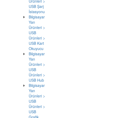
Yan
Ürünleri >
Adaptör >
USB
Adaptör >
USB
Ethernet
Adaptörü
İlginizi
Çekebilir
AK-300524-
000-S
Digitus