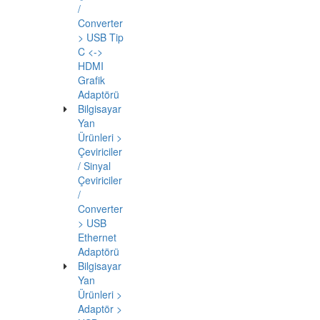
Beek 9
in 1 USB
Tip C
Docking
Station
Beek 9--
>
BA-DCK-
UC11
Beek 11
in 1 USB
Tip C
Docking
Station,
1 x
USB-C--
>