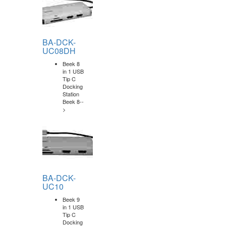
DA-70158
Digitus
USB 2.0
<-> 2 x
RS232
(Seri)
Çevirici
Kab-->
DA-70250-1
Digitus 3
Port
USB 3.0
Hub &
USB 3.0
Gigabit