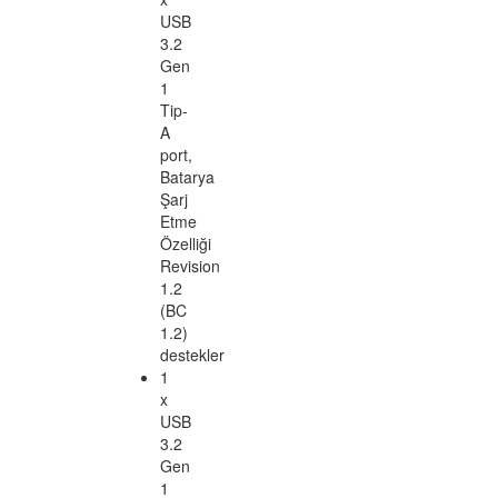
şarj
hızını
dizüstü
bilgisayardan
kontrol
etme
imkanı
Toplam
şarj
süresi,
ATEN-
UH3237'ye
bağlı
cihazlara
bağlı
olarak
değişebilir
Kaymaz
lastik
ped'e
sahip
DP