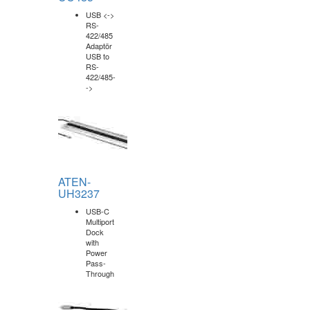
BA-USBC-
5GT
Beek Tip
C <->
5G
Ethernet
Adaptörü,
1 x Tip
C Er-->
DA-10063
Digitus
USB
Mini Şarj
Cihazı,
2-Port,
65W 2x
USB--->