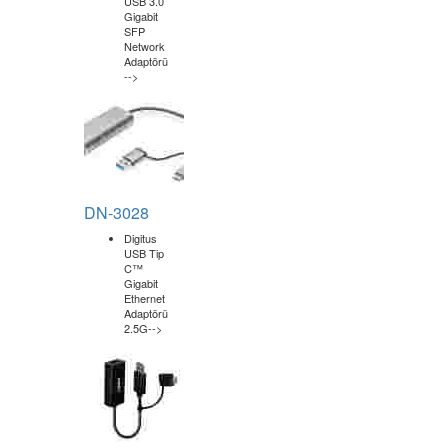
12V,
15V,
20V
Tek
bir
HDMI
ekranda
maksimum
4K@30
(3840x2160@30Hz)
kadar
tek
ekran
çıkış
çözünürlüğünü
veya
1080p
(1920
x
1080@60Hz)
çift
ekran
çıkışını