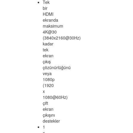
Ses
Yuvasıi
Mikrofon
ile
birlikte
Gigabit
Ethernet
20V,
15V,
12V,
9V,
5V
destekler.
USB-
C
PD
Güç
Adaptörleri
destekler
(Dahil
değil)
USB-
C