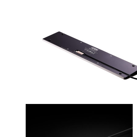
ATEN-UH3237
USB-C
Multiport Dock
with Power
Pass-Through
EAN:
4719264648960
Bu Ürünün
Yer Aldığı
Kategori(ler)
Bilgisayar