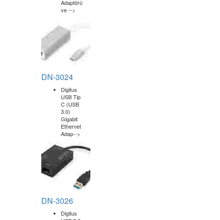
özelliğini
destekler.
Haricen
temin
edilen
USB-
C
PD
güç
adaptörü
kanalıyla
85W'a
kadar
dizüstü
bilgisayarın
şarj
olmasını
sağlar
Güç
profilleri:
5V,
9V,