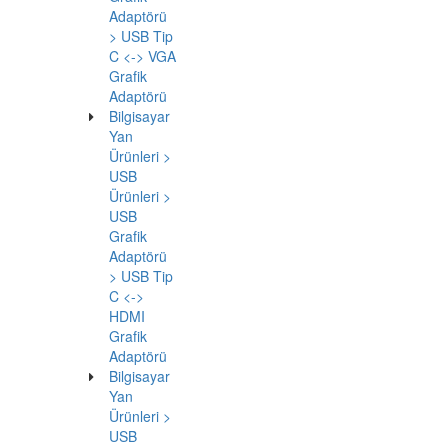
USB Tip
C™
Adaptörü,
USB Tip
A Erkek
<-> -->
ATEN-
UC3002A
USB Tip
C (USB
3.1) <->
VGA
Adaptörü
USB-C
t-->