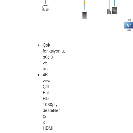
3.2
Gen
1
Tip-
C
veri
portu
Şık
ve
ultra
ince
tasarım,
kullanıcının
15
inçlik
bir
dizüstü
bilgisayarı
doğrudan
docking
istasyonunun
üzerine