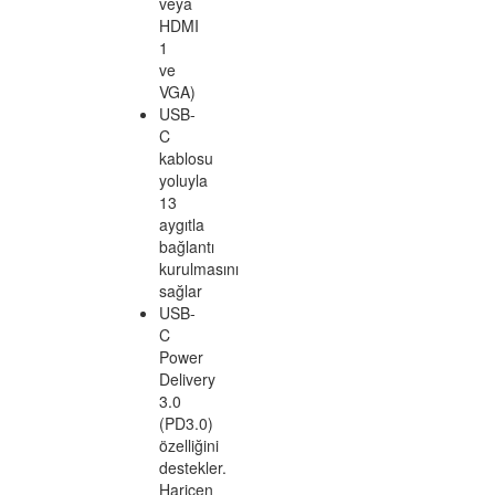
yerleştirmesine
ve
daha
fazla
masa
alanı
tasarrufu
sağlamasına
olanak
tanır*
Kablo
örgü
sıklığını
artırarak
ve
iletken
köpük
koruması
ile
gelişmiş
EMI
koruması
Entegre