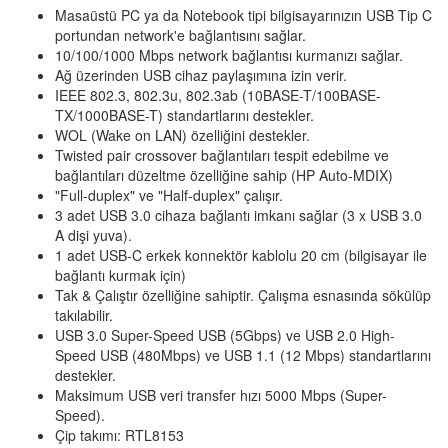
Masaüstü PC ya da Notebook tipi bilgisayarınızın USB Tip C
portundan network'e bağlantısını sağlar.
10/100/1000 Mbps network bağlantısı kurmanızı sağlar.
Ağ üzerinden USB cihaz paylaşımına izin verir.
IEEE 802.3, 802.3u, 802.3ab (10BASE-T/100BASE-
TX/1000BASE-T) standartlarını destekler.
WOL (Wake on LAN) özelliğini destekler.
Twisted pair crossover bağlantıları tespit edebilme ve
bağlantıları düzeltme özelliğine sahip (HP Auto-MDIX)
"Full-duplex" ve "Half-duplex" çalışır.
3 adet USB 3.0 cihaza bağlantı imkanı sağlar (3 x USB 3.0
A dişi yuva).
1 adet USB-C erkek konnektör kablolu 20 cm (bilgisayar ile
bağlantı kurmak için)
Tak & Çalıştır özelliğine sahiptir. Çalışma esnasında sökülüp
takılabilir.
USB 3.0 Super-Speed USB (5Gbps) ve USB 2.0 High-
Speed USB (480Mbps) ve USB 1.1 (12 Mbps) standartlarını
destekler.
Maksimum USB veri transfer hızı 5000 Mbps (Super-
Speed).
Çip takımı: RTL8153