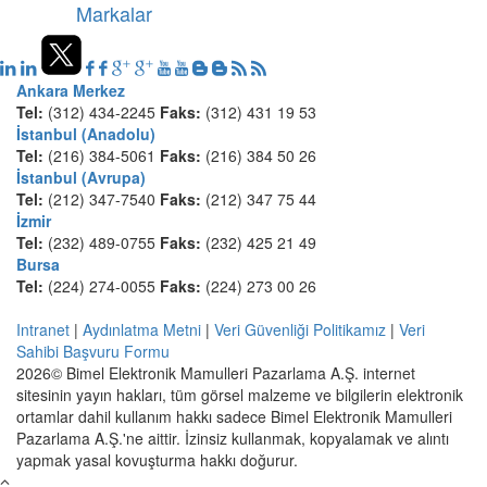
Markalar
Ankara Merkez
Tel:
(312) 434-2245
Faks:
(312) 431 19 53
İstanbul (Anadolu)
Tel:
(216) 384-5061
Faks:
(216) 384 50 26
İstanbul (Avrupa)
Tel:
(212) 347-7540
Faks:
(212) 347 75 44
İzmir
Tel:
(232) 489-0755
Faks:
(232) 425 21 49
Bursa
Tel:
(224) 274-0055
Faks:
(224) 273 00 26
Intranet
|
Aydınlatma Metni
|
Veri Güvenliği Politikamız
|
Veri
Sahibi Başvuru Formu
2026© Bimel Elektronik Mamulleri Pazarlama A.Ş. internet
sitesinin yayın hakları, tüm görsel malzeme ve bilgilerin elektronik
ortamlar dahil kullanım hakkı sadece Bimel Elektronik Mamulleri
Pazarlama A.Ş.'ne aittir. İzinsiz kullanmak, kopyalamak ve alıntı
yapmak yasal kovuşturma hakkı doğurur.