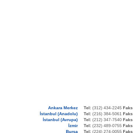
Elektronik Malzeme
Firm
Kamera Sistemleri
Habe
Network
İş İl
Banner
Müşt
Kalitesiz Taklit Ürünlere Dikkat
Müşt
Kampanya
Proj
Raf
Serti
RoHS ve WEEE
Kred
Videolar
Ankara Merkez
Tel:
(312) 434-2245
Faks
İstanbul (Anadolu)
Tel:
(216) 384-5061
Faks
İstanbul (Avrupa)
Tel:
(212) 347-7540
Faks
İzmir
Tel:
(232) 489-0755
Faks
Bursa
Tel:
(224) 274-0055
Faks