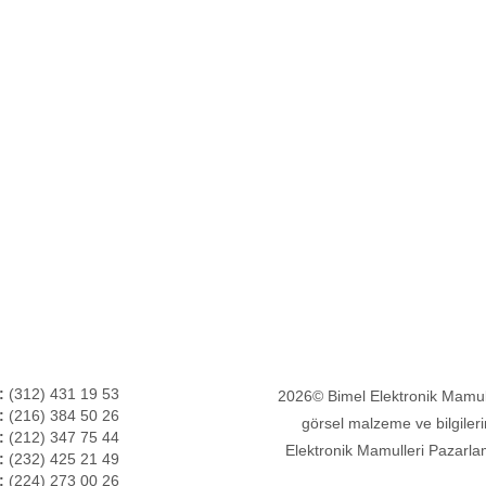
amız
İade Politikası
Sürücül
rler
Kataloglar
(Driver)
anları
Satış ve
Ödeme
eri Destek Noktaları
Şartları
eri Memnuniyet Formu
eler
fika ve Ödüller
i Kartı Ödeme
:
(312) 431 19 53
2026© Bimel Elektronik Mamulle
:
(216) 384 50 26
görsel malzeme ve bilgileri
:
(212) 347 75 44
Elektronik Mamulleri Pazarlam
:
(232) 425 21 49
:
(224) 273 00 26