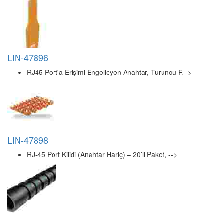
VI-VA218
Phono Jack-f Jack Adaptör
VI-VE10-59
Euro Plug Brass Captive Inner
Cat. 5E
RJ-45
8P8C
Zırhsız (Unshielded)
Yuvarlak kablo uygulamaları için uygundur.