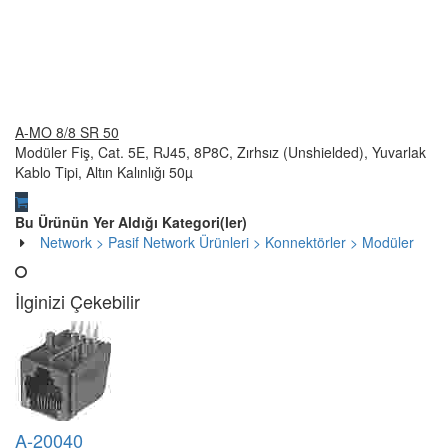
A-20042-LP/FS
Modüler Fiş Yuvası (Jack), 90 Derece, 8P8C (RJ45)-->
A-MO 6/6 SF
Modüler Fiş, RJ12, 6P6C, Zırhsız (Unshielded), Ya-->
A-MOT/R 8/8
RJ45 İçin Koruma Kılıfı, Kırmızı Renk