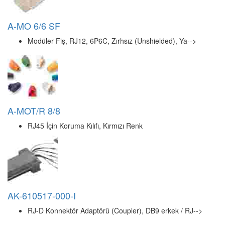
BN-KJ-HDMIA
HDMI Keystone Jack
BN-KJ6-U0-A
Beek CAT 6 Keystone Jack, zırhsız/unshielded, 250-->
BN-OUT-S6A-IDC
Beek IP68 Dış Mekan Coupler, LAN Kablosu Uzatmak -->