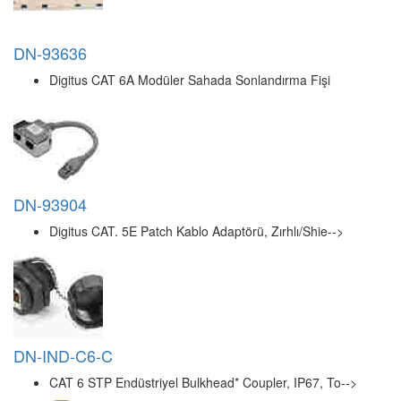
LIN-47898
RJ-45 Port Kilidi (Anahtar Hariç) – 20’li Paket, -->
SCH-KS58SW
BNC Konnektör İçin Koruma Kılıfı
VI-BNC20-59/62
BNC Right-Angle Plug For RG59, 62; URM70; PSF1/3M-->