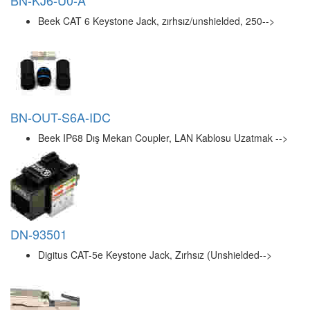
Digitus CAT. 5E Patch Kablo Adaptörü, Zırhlı/Shie-->
DN-IND-C6-C
CAT 6 STP Endüstriyel Bulkhead* Coupler, IP67, To-->
LIN-47896
RJ45 Port'a Erişimi Engelleyen Anahtar, Turuncu R-->