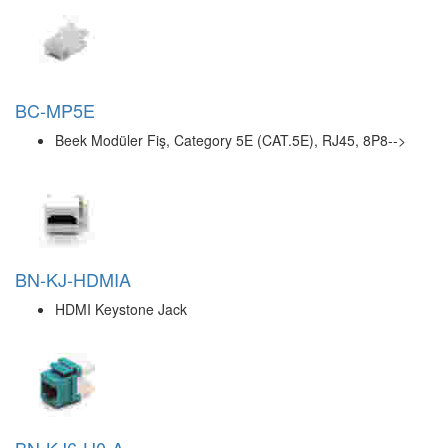
DN-93501
Digitus CAT-5e Keystone Jack, Zırhsız (Unshielded-->
DN-93636
Digitus CAT 6A Modüler Sahada Sonlandırma Fişi
DN-93904