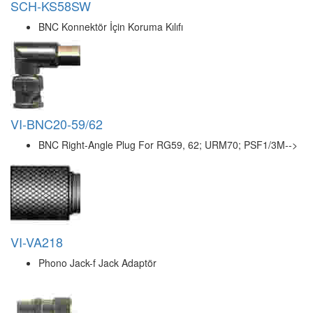
Altın Kalınlığı 50µ
100'lük paketlerde satılır.
Bimel Elektronik Mamulleri Pazarlama A.Ş. internet sitesinin yayın
hakları, tüm görsel malzeme ve bilgilerin elektronik ortamlar dahil
kullanım hakkı sadece Bimel Elektronik Mamulleri Pazarlama
A.Ş.'ne aittir. İzinsiz kullanmak, kopyalamak ve alıntı yapmak yasal
kovuşturma hakkı doğurur.