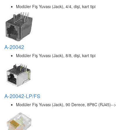
AK-610517-000-I
RJ-D Konnektör Adaptörü (Coupler), DB9 erkek / RJ-->
BC-MP5E
Beek Modüler Fiş, Category 5E (CAT.5E), RJ45, 8P8-->