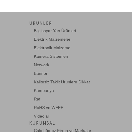
ÜRÜNLER
Bilgisayar Yan Ürünleri
Elektrik Malzemeleri
Elektronik Malzeme
Kamera Sistemleri
Network
Banner
Kalitesiz Taklit Ürünlere Dikkat
Kampanya
Raf
RoHS ve WEEE
Videolar
KURUMSAL
Çalıştığımız Firma ve Markalar