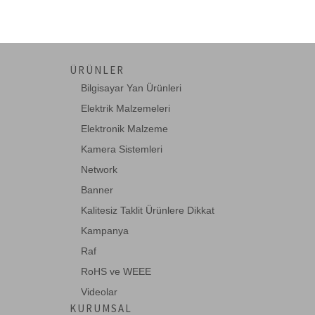
ÜRÜNLER
Bilgisayar Yan Ürünleri
Elektrik Malzemeleri
Elektronik Malzeme
Kamera Sistemleri
Network
Banner
Kalitesiz Taklit Ürünlere Dikkat
Kampanya
Raf
RoHS ve WEEE
Videolar
KURUMSAL