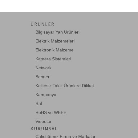
ÜRÜNLER
Bilgisayar Yan Ürünleri
Elektrik Malzemeleri
Elektronik Malzeme
Kamera Sistemleri
Network
Banner
Kalitesiz Taklit Ürünlere Dikkat
Kampanya
Raf
RoHS ve WEEE
Videolar
KURUMSAL
Çalıştığımız Firma ve Markalar