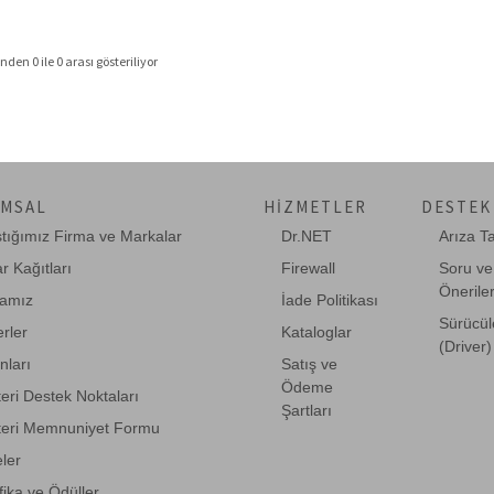
nden 0 ile 0 arası gösteriliyor
MSAL
HIZMETLER
DESTEK
ştığımız Firma ve Markalar
Dr.NET
Arıza T
r Kağıtları
Firewall
Soru ve
Önerile
amız
İade Politikası
Sürücül
rler
Kataloglar
(Driver)
anları
Satış ve
Ödeme
eri Destek Noktaları
Şartları
eri Memnuniyet Formu
eler
fika ve Ödüller