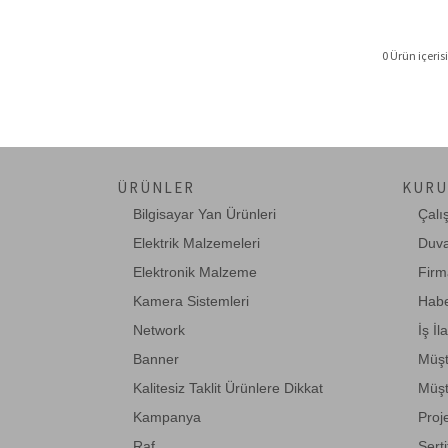
0 Ürün içerisi
ÜRÜNLER
KURU
Bilgisayar Yan Ürünleri
Çalı
Elektrik Malzemeleri
Duva
Elektronik Malzeme
Firm
Kamera Sistemleri
Habe
Network
İş İl
Banner
Müşt
Kalitesiz Taklit Ürünlere Dikkat
Müşt
Kampanya
Proj
Raf
Serti